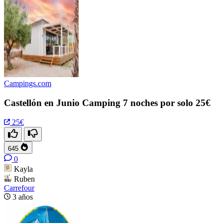
Campings.com
Castellón en Junio Camping 7 noches por solo 25€
25€
645
0
Kayla
Ruben
Carrefour
3 años