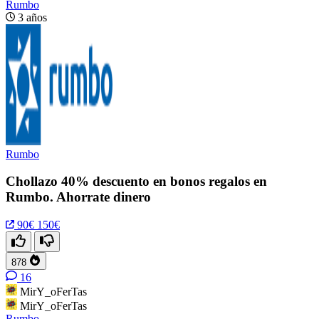
Rumbo
3 años
Rumbo
Chollazo 40% descuento en bonos regalos en
Rumbo. Ahorrate dinero
90€
150€
878
16
MirY_oFerTas
MirY_oFerTas
Rumbo