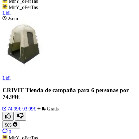
MirY_oFerTas
MirY_oFerTas
Lidl
2sem
Lidl
CRIVIT Tienda de campaña para 6 personas por
74.99€
74.99€
93.99€
Gratis
565
0
MirY_oFerTas