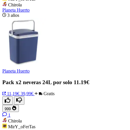
Chirola
Planeta Huerto
3 años
Planeta Huerto
Pack x2 neveras 24L por solo 11.19€
11,19€
39,99€
Gratis
999
1
Chirola
MirY_oFerTas