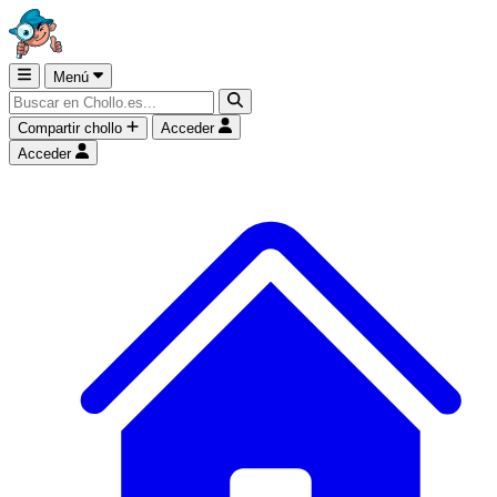
Menú
Compartir chollo
Acceder
Acceder