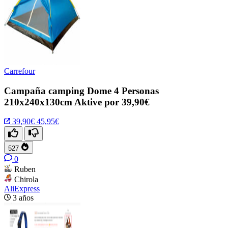
Carrefour
Campaña camping Dome 4 Personas
210x240x130cm Aktive por 39,90€
39,90€
45,95€
527
0
Ruben
Chirola
AliExpress
3 años