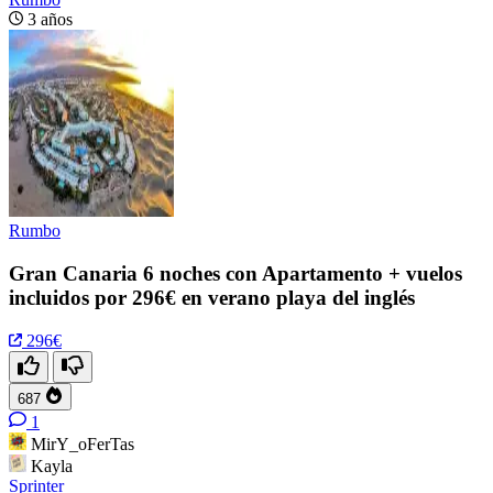
3 años
Rumbo
Gran Canaria 6 noches con Apartamento + vuelos
incluidos por 296€ en verano playa del inglés
296€
687
1
MirY_oFerTas
Kayla
Sprinter