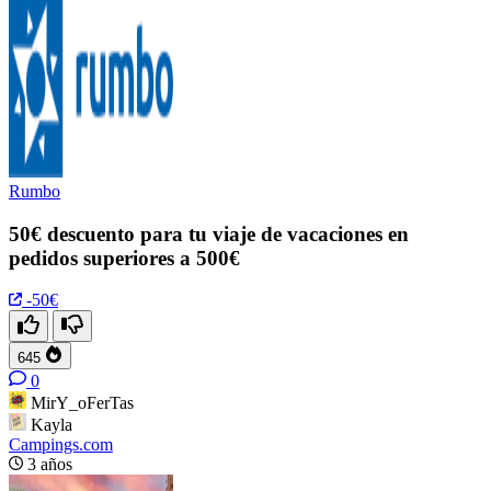
Rumbo
50€ descuento para tu viaje de vacaciones en
pedidos superiores a 500€
-50€
645
0
MirY_oFerTas
Kayla
Campings.com
3 años