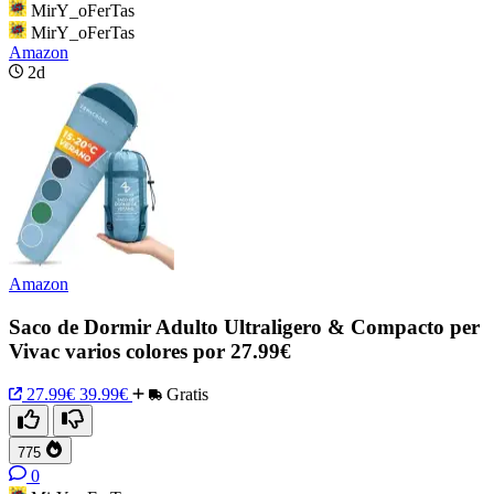
MirY_oFerTas
MirY_oFerTas
Amazon
2d
Amazon
Saco de Dormir Adulto Ultraligero & Compacto per
Vivac varios colores por 27.99€
27.99€
39.99€
Gratis
775
0