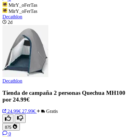
MirY_oFerTas
MirY_oFerTas
Decathlon
2d
Decathlon
Tienda de campaña 2 personas Quechua MH100
por 24.99€
24.99€
27.99€
Gratis
875
0