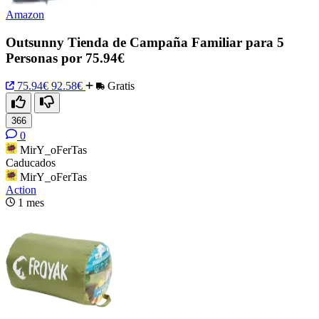
Amazon
Outsunny Tienda de Campaña Familiar para 5
Personas por 75.94€
75.94€
92.58€
Gratis
366
0
MirY_oFerTas
Caducados
MirY_oFerTas
Action
1 mes