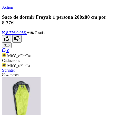
Action
Saco de dormir Froyak 1 persona 200x80 cm por
8.77€
8.77€
9.95€
Gratis
316
0
MirY_oFerTas
Caducados
MirY_oFerTas
Sprinter
4 meses