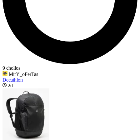
9 chollos
MirY_oFerTas
Decathlon
2d