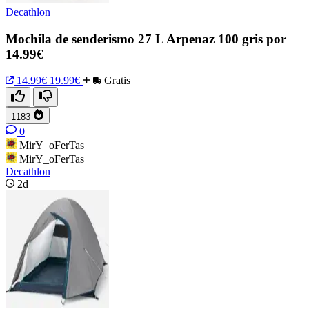
Decathlon
Mochila de senderismo 27 L Arpenaz 100 gris por
14.99€
14.99€
19.99€
Gratis
1183
0
MirY_oFerTas
MirY_oFerTas
Decathlon
2d