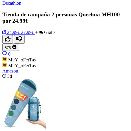
Decathlon
Tienda de campaña 2 personas Quechua MH100
por 24.99€
24.99€
27.99€
Gratis
875
0
MirY_oFerTas
MirY_oFerTas
Amazon
3d