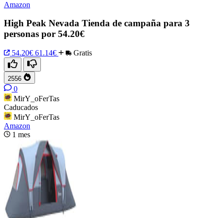
Amazon
High Peak Nevada Tienda de campaña para 3
personas por 54.20€
54.20€
61.14€
Gratis
2556
0
MirY_oFerTas
Caducados
MirY_oFerTas
Amazon
1 mes