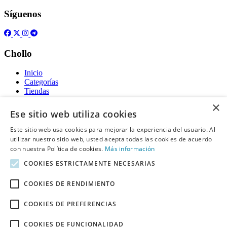
Síguenos
Chollo
Inicio
Categorías
Tiendas
Gratis
×
Ese sitio web utiliza cookies
Acerca de
Este sitio web usa cookies para mejorar la experiencia del usuario. Al
utilizar nuestro sitio web, usted acepta todas las cookies de acuerdo
Sobre nosotros
Contacto
con nuestra Política de cookies.
Más información
Reglas de publicación
COOKIES ESTRICTAMENTE NECESARIAS
Información legal
COOKIES DE RENDIMIENTO
Privacidad
COOKIES DE PREFERENCIAS
Declaración de cookies
Términos y condiciones
COOKIES DE FUNCIONALIDAD
Descargo de Responsabilidad