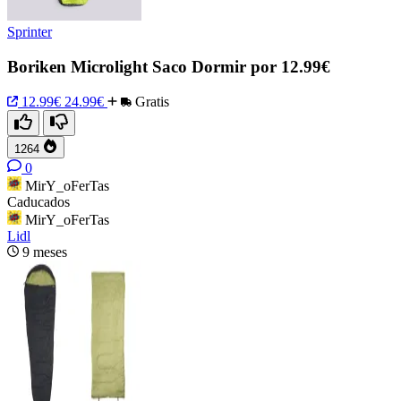
Sprinter
Boriken Microlight Saco Dormir por 12.99€
12.99€
24.99€
Gratis
1264
0
MirY_oFerTas
Caducados
MirY_oFerTas
Lidl
9 meses