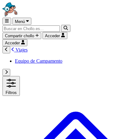
Menú
Compartir chollo
Acceder
Acceder
Viajes
Equipo de Campamento
Filtros