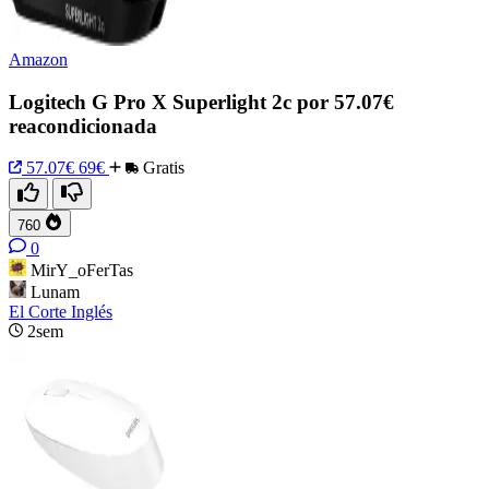
Amazon
Logitech G Pro X Superlight 2c por 57.07€
reacondicionada
57.07€
69€
Gratis
760
0
MirY_oFerTas
Lunam
El Corte Inglés
2sem