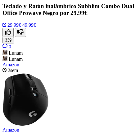
Teclado y Ratón inalámbrico Subblim Combo Dual
Office Prowave Negro por 29.99€
29.99€
49.99€
339
0
Lunam
Lunam
Amazon
2sem
Amazon