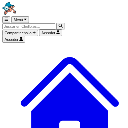
Menú
Compartir chollo
Acceder
Acceder