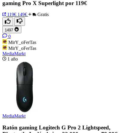
gaming Pro X Superlight por 119€
119€
149€
Gratis
1497
0
MirY_oFerTas
MirY_oFerTas
MediaMarkt
1 año
MediaMarkt
Ratón gaming Logitech G Pro 2 Lightspeed,