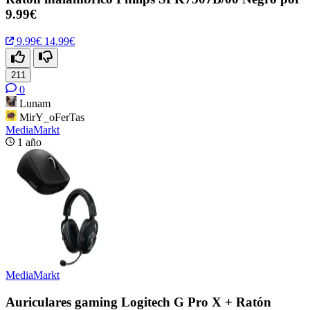
9.99€
9.99€
14.99€
211
0
Lunam
MirY_oFerTas
MediaMarkt
1 año
MediaMarkt
Auriculares gaming Logitech G Pro X + Ratón