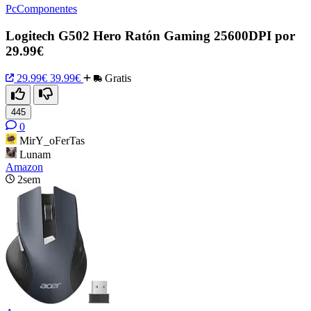
PcComponentes
Logitech G502 Hero Ratón Gaming 25600DPI por
29.99€
29.99€
39.99€
Gratis
445
0
MirY_oFerTas
Lunam
Amazon
2sem