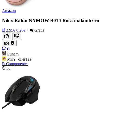
Amazon
Nilox Ratón NXMOWI4014 Rosa inalámbrico
2.95€
6.20€
Gratis
501
0
Lunam
MirY_oFerTas
PcComponentes
5d