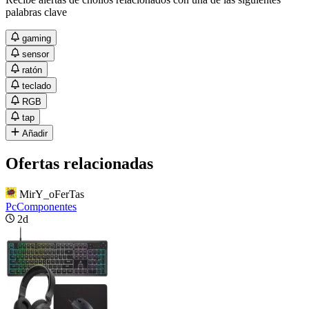
palabras clave
gaming
sensor
ratón
teclado
RGB
tap
Añadir
Ofertas relacionadas
MirY_oFerTas
PcComponentes
2d