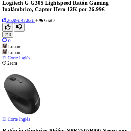
Logitech G G305 Lightspeed Ratón Gaming
Inalámbrico, Captor Hero 12K por 26.99€
26.99€
47.82€
Gratis
213
0
Lunam
Lunam
El Corte Inglés
2sem
El Corte Inglés
Ratón inalámbrico Philips SPK7507B/00 Negro por