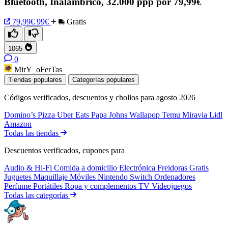
Bluetooth, Inalámbrico, 32.000 ppp por 79,99€
79,99€
99€
Gratis
1065
0
MirY_oFerTas
Tiendas populares
Categorías populares
Códigos verificados, descuentos y chollos para agosto 2026
Domino’s Pizza
Uber Eats
Papa Johns
Wallapop
Temu
Miravia
Lidl
Amazon
Todas las tiendas
Descuentos verificados, cupones para
Audio & Hi-Fi
Comida a domicilio
Electrónica
Freidoras
Gratis
Juguetes
Maquillaje
Móviles
Nintendo Switch
Ordenadores
Perfume
Portátiles
Ropa y complementos
TV
Videojuegos
Todas las categorías