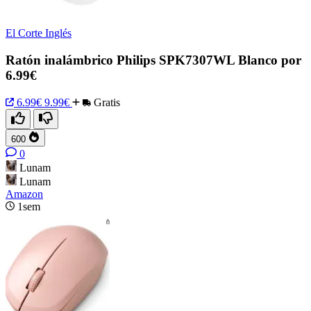
El Corte Inglés
Ratón inalámbrico Philips SPK7307WL Blanco por
6.99€
6.99€
9.99€
Gratis
600
0
Lunam
Lunam
Amazon
1sem