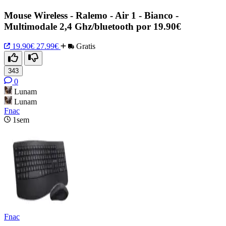
Mouse Wireless - Ralemo - Air 1 - Bianco -
Multimodale 2,4 Ghz/bluetooth por 19.90€
19.90€
27.99€
Gratis
343
0
Lunam
Lunam
Fnac
1sem
Fnac