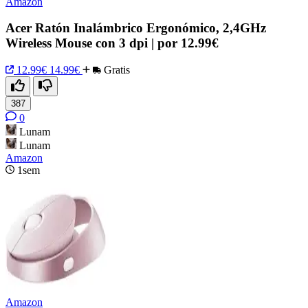
Amazon
Acer Ratón Inalámbrico Ergonómico, 2,4GHz
Wireless Mouse con 3 dpi | por 12.99€
12.99€
14.99€
Gratis
387
0
Lunam
Lunam
Amazon
1sem
Amazon