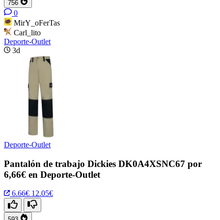
756
0
MirY_oFerTas
Carl_lito
Deporte-Outlet
3d
Deporte-Outlet
Pantalón de trabajo Dickies DK0A4XSNC67 por
6,66€ en Deporte-Outlet
6.66€
12.05€
593