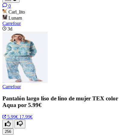
0
Carl_lito
Lunam
Carrefour
3d
Carrefour
Pantalón largo liso de lino de mujer TEX color
Aqua por 5.99€
5.99€
17.99€
256