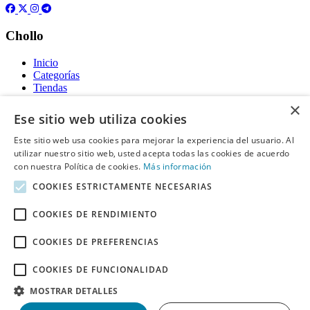
Chollo
Inicio
Categorías
Tiendas
Gratis
×
Ese sitio web utiliza cookies
Acerca de
Este sitio web usa cookies para mejorar la experiencia del usuario. Al
utilizar nuestro sitio web, usted acepta todas las cookies de acuerdo
Sobre nosotros
Contacto
con nuestra Política de cookies.
Más información
Reglas de publicación
COOKIES ESTRICTAMENTE NECESARIAS
Información legal
COOKIES DE RENDIMIENTO
Privacidad
COOKIES DE PREFERENCIAS
Declaración de cookies
Términos y condiciones
Descargo de Responsabilidad
COOKIES DE FUNCIONALIDAD
Aviso y eliminación
MOSTRAR DETALLES
Derechos de autor ©
Chollo
2026. Todos los derechos quedan