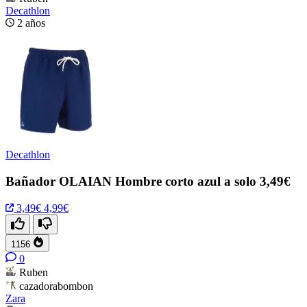
Decathlon
2 años
Decathlon
Bañador OLAIAN Hombre corto azul a solo 3,49€
3,49€
4,99€
1156
0
Ruben
cazadorabombon
Zara