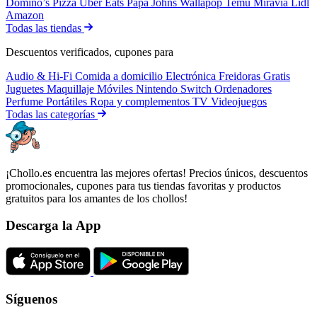
Domino’s Pizza
Uber Eats
Papa Johns
Wallapop
Temu
Miravia
Lidl
Amazon
Todas las tiendas
Descuentos verificados, cupones para
Audio & Hi-Fi
Comida a domicilio
Electrónica
Freidoras
Gratis
Juguetes
Maquillaje
Móviles
Nintendo Switch
Ordenadores
Perfume
Portátiles
Ropa y complementos
TV
Videojuegos
Todas las categorías
¡Chollo.es encuentra las mejores ofertas! Precios únicos, descuentos
promocionales, cupones para tus tiendas favoritas y productos
gratuitos para los amantes de los chollos!
Descarga la App
Síguenos