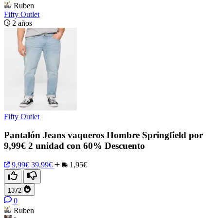
Ruben
Fifty Outlet
2 años
Fifty Outlet
Pantalón Jeans vaqueros Hombre Springfield por
9,99€ 2 unidad con 60% Descuento
9,99€
39,99€
1,95€
1372
0
Ruben