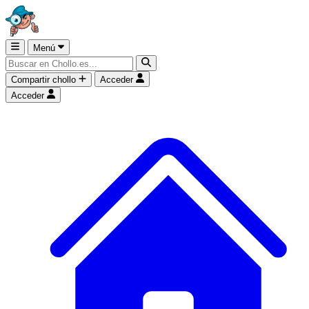
Menú
Compartir chollo
Acceder
Acceder