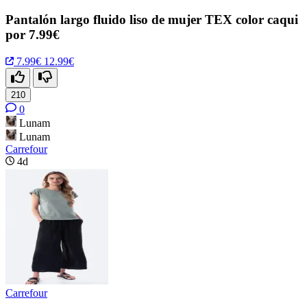
Pantalón largo fluido liso de mujer TEX color caqui
por 7.99€
7.99€
12.99€
210
0
Lunam
Lunam
Carrefour
4d
Carrefour