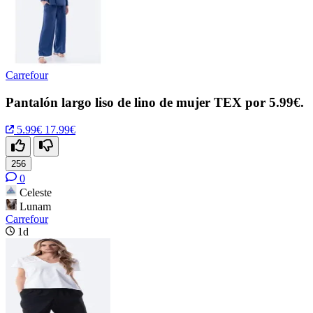
Carrefour
Pantalón largo liso de lino de mujer TEX por 5.99€.
5.99€
17.99€
256
0
Celeste
Lunam
Carrefour
1d