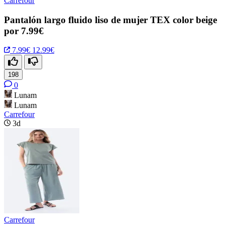
Carrefour
Pantalón largo fluido liso de mujer TEX color beige
por 7.99€
7.99€
12.99€
198
0
Lunam
Lunam
Carrefour
3d
Carrefour