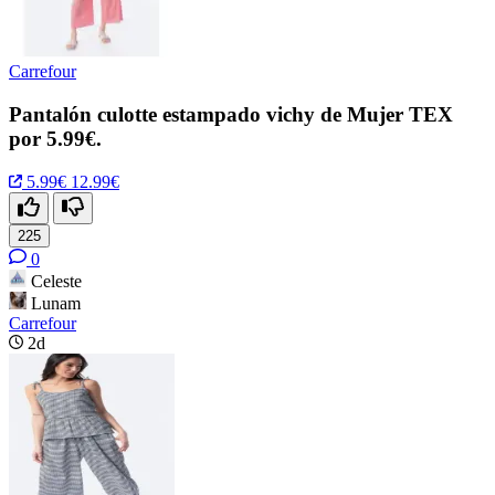
Carrefour
Pantalón culotte estampado vichy de Mujer TEX
por 5.99€.
5.99€
12.99€
225
0
Celeste
Lunam
Carrefour
2d