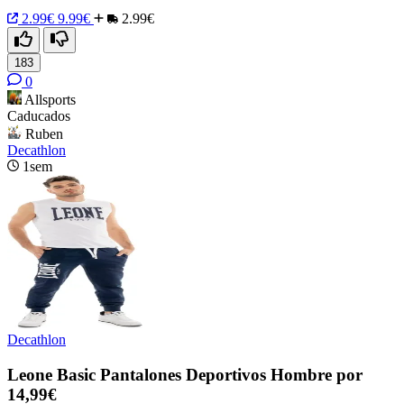
2.99€
9.99€
2.99€
183
0
Allsports
Caducados
Ruben
Decathlon
1sem
Decathlon
Leone Basic Pantalones Deportivos Hombre por
14,99€