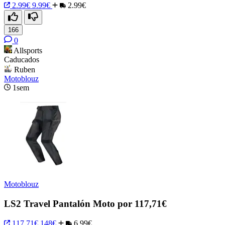
2.99€
9.99€
2.99€
166
0
Allsports
Caducados
Ruben
Motoblouz
1sem
Motoblouz
LS2 Travel Pantalón Moto por 117,71€
117.71€
148€
6.99€