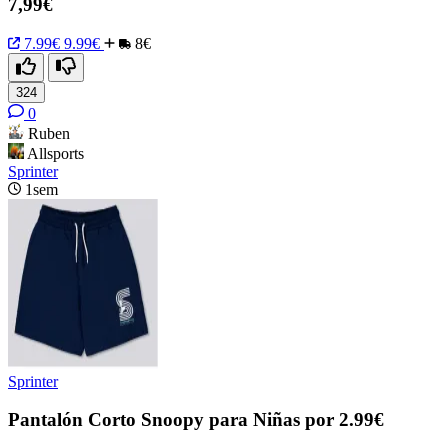
7,99€
7.99€
9.99€
8€
324
0
Ruben
Allsports
Sprinter
1sem
Sprinter
Pantalón Corto Snoopy para Niñas por 2.99€