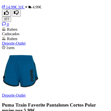
14.99€
31€
4.99€
377
0
Ruben
Caducados
Ruben
Deporte-Outlet
1sem
Deporte-Outlet
Puma Train Favorite Pantalones Cortos Polar
mujer por 5,99€