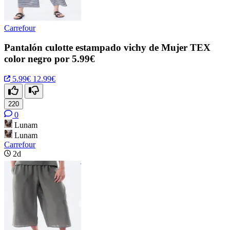
Carrefour
Pantalón culotte estampado vichy de Mujer TEX
color negro por 5.99€
5.99€
12.99€
220
0
Lunam
Lunam
Carrefour
2d