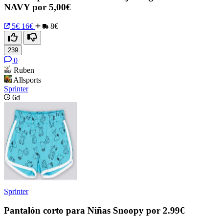
NAVY por 5,00€
5€
16€
8€
239
0
Ruben
Allsports
Sprinter
6d
Sprinter
Pantalón corto para Niñas Snoopy por 2.99€