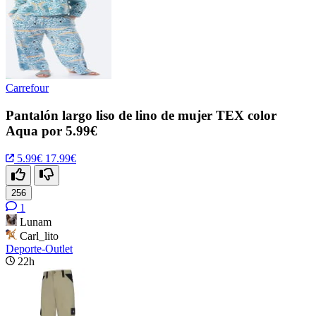
Carrefour
Pantalón largo liso de lino de mujer TEX color
Aqua por 5.99€
5.99€
17.99€
256
1
Lunam
Carl_lito
Deporte-Outlet
22h