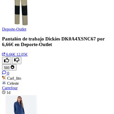
Deporte-Outlet
Pantalón de trabajo Dickies DK0A4XSNC67 por
6,66€ en Deporte-Outlet
6.66€
12.05€
593
0
Carl_lito
Celeste
Carrefour
1d