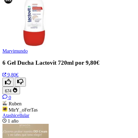
Marvimundo
6 Gel Ducha Lactovit 720ml por 9,80€
9,80€
674
0
Ruben
MirY_oFerTas
Atashicellular
1 año