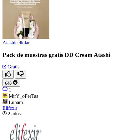
Atashicellular
Pack de muestras gratis DD Cream Atashi
Gratis
648
1
MirY_oFerTas
Lunam
Elifexir
2 años