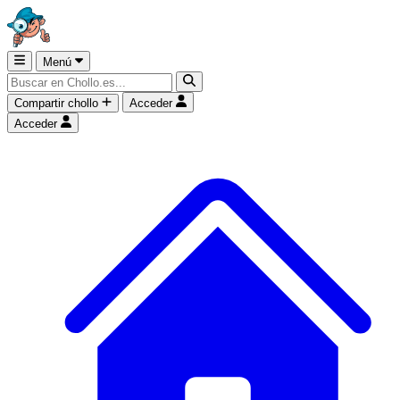
Menú
Compartir chollo
Acceder
Acceder