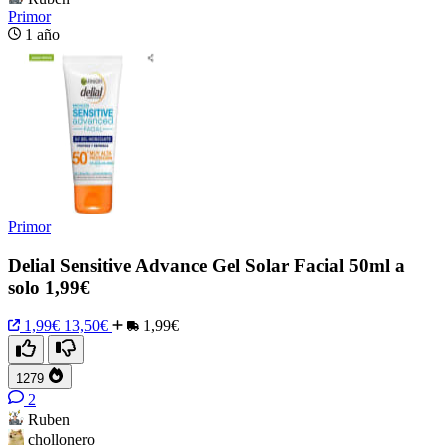
Primor
1 año
Primor
Delial Sensitive Advance Gel Solar Facial 50ml a
solo 1,99€
1,99€
13,50€
1,99€
1279
2
Ruben
chollonero