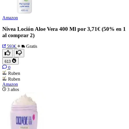
Amazon
Nivea Loción Aloe Vera 400 Ml por 3,71€ (50% en 1
al comprar 2)
593€
Gratis
613
0
Ruben
Ruben
Amazon
3 años