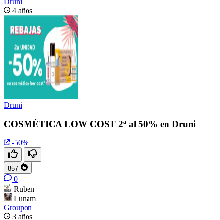
Druni
4 años
Druni
COSMÉTICA LOW COST 2ª al 50% en Druni
-50%
857
0
Ruben
Lunam
Groupon
3 años