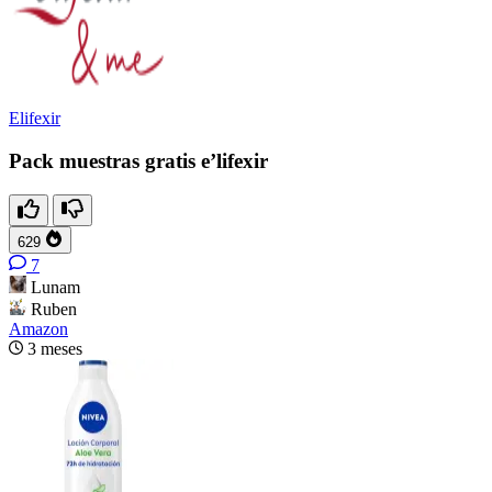
Elifexir
Pack muestras gratis e’lifexir
629
7
Lunam
Ruben
Amazon
3 meses