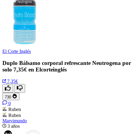
El Corte Inglés
Duplo Bálsamo corporal refrescante Neutrogena por
solo 7,35€ en Elcorteinglés
7,35€
730
0
Ruben
Ruben
Marvimundo
3 años