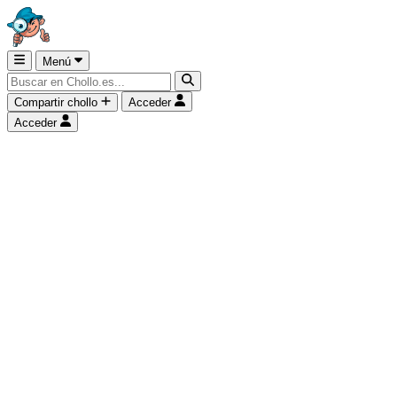
Menú
Compartir chollo
Acceder
Acceder