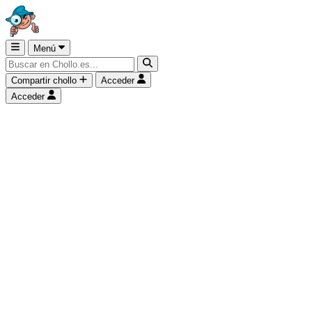
Menú
Compartir chollo
Acceder
Acceder