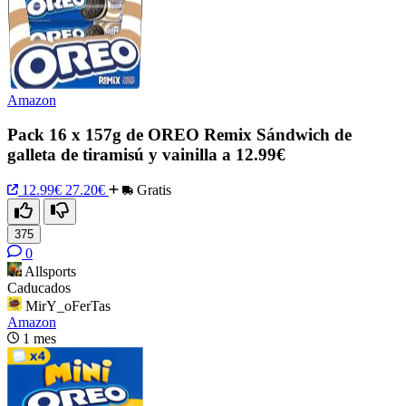
Amazon
Pack 16 x 157g de OREO Remix Sándwich de
galleta de tiramisú y vainilla a 12.99€
12.99€
27.20€
Gratis
375
0
Allsports
Caducados
MirY_oFerTas
Amazon
1 mes