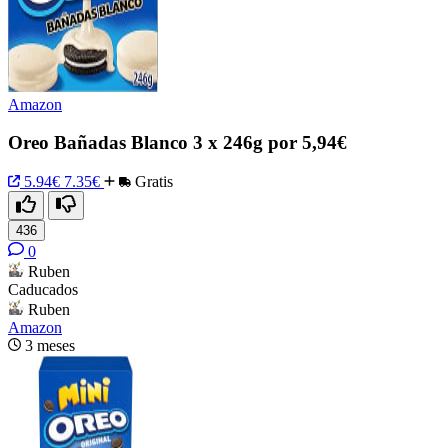
Amazon
Oreo Bañadas Blanco 3 x 246g por 5,94€
5.94€
7.35€
Gratis
436
0
Ruben
Caducados
Ruben
Amazon
3 meses