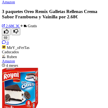
Amazon
3 paquetes Oreo Remix Galletas Rellenas Crema
Sabor Frambuesa y Vainilla por 2.68€
2.68€
3€
Gratis
69
0
MirY_oFerTas
Caducados
Ruben
Amazon
4 meses