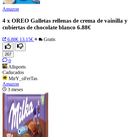
Amazon
4 x OREO Galletas rellenas de crema de vainilla y
cubiertas de chocolate blanco 6.88€
6.88€
13.15€
Gratis
267
0
Allsports
Caducados
MirY_oFerTas
Amazon
3 meses