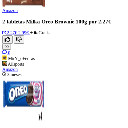
Amazon
2 tabletas Milka Oreo Brownie 100g por 2.27€
2.27€
2.99€
Gratis
90
0
MirY_oFerTas
Allsports
Amazon
3 meses