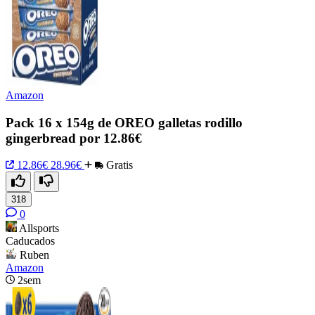
Amazon
Pack 16 x 154g de OREO galletas rodillo
gingerbread por 12.86€
12.86€
28.96€
Gratis
318
0
Allsports
Caducados
Ruben
Amazon
2sem