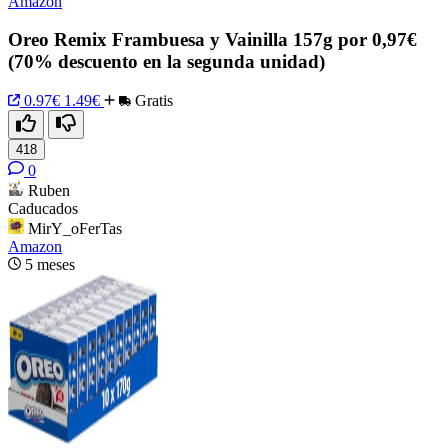
Amazon
Oreo Remix Frambuesa y Vainilla 157g por 0,97€
(70% descuento en la segunda unidad)
0.97€
1.49€
Gratis
418
0
Ruben
Caducados
MirY_oFerTas
Amazon
5 meses