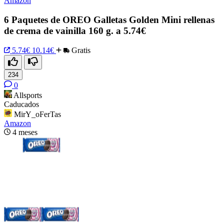
Amazon
6 Paquetes de OREO Galletas Golden Mini rellenas
de crema de vainilla 160 g. a 5.74€
5.74€
10.14€
Gratis
234
0
Allsports
Caducados
MirY_oFerTas
Amazon
4 meses