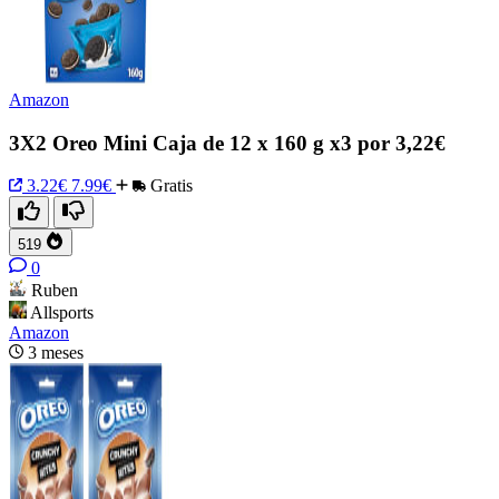
Amazon
3X2 Oreo Mini Caja de 12 x 160 g x3 por 3,22€
3.22€
7.99€
Gratis
519
0
Ruben
Allsports
Amazon
3 meses