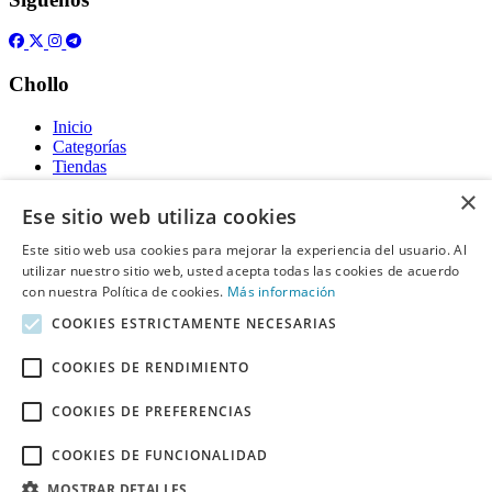
Chollo
Inicio
Categorías
Tiendas
Gratis
×
Ese sitio web utiliza cookies
Acerca de
Este sitio web usa cookies para mejorar la experiencia del usuario. Al
utilizar nuestro sitio web, usted acepta todas las cookies de acuerdo
Sobre nosotros
Contacto
con nuestra Política de cookies.
Más información
Reglas de publicación
COOKIES ESTRICTAMENTE NECESARIAS
Información legal
COOKIES DE RENDIMIENTO
Privacidad
COOKIES DE PREFERENCIAS
Declaración de cookies
Términos y condiciones
Descargo de Responsabilidad
COOKIES DE FUNCIONALIDAD
Aviso y eliminación
MOSTRAR DETALLES