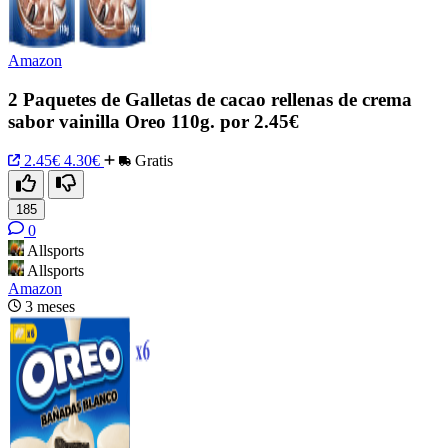
Amazon
2 Paquetes de Galletas de cacao rellenas de crema
sabor vainilla Oreo 110g. por 2.45€
2.45€
4.30€
Gratis
185
0
Allsports
Allsports
Amazon
3 meses