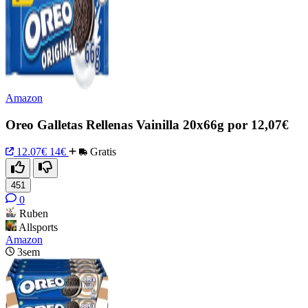
Amazon
Oreo Galletas Rellenas Vainilla 20x66g por 12,07€
12.07€
14€
Gratis
451
0
Ruben
Allsports
Amazon
3sem