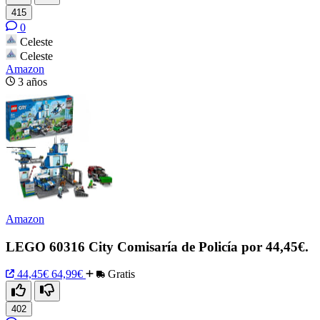
415
0
Celeste
Celeste
Amazon
3 años
Amazon
LEGO 60316 City Comisaría de Policía por 44,45€.
44,45€
64,99€
Gratis
402