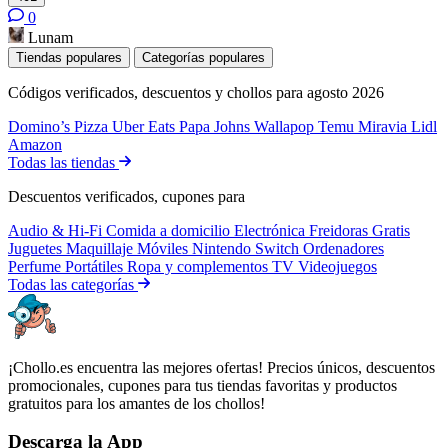
0
Lunam
Tiendas populares
Categorías populares
Códigos verificados, descuentos y chollos para agosto 2026
Domino’s Pizza
Uber Eats
Papa Johns
Wallapop
Temu
Miravia
Lidl
Amazon
Todas las tiendas
Descuentos verificados, cupones para
Audio & Hi-Fi
Comida a domicilio
Electrónica
Freidoras
Gratis
Juguetes
Maquillaje
Móviles
Nintendo Switch
Ordenadores
Perfume
Portátiles
Ropa y complementos
TV
Videojuegos
Todas las categorías
¡Chollo.es encuentra las mejores ofertas! Precios únicos, descuentos
promocionales, cupones para tus tiendas favoritas y productos
gratuitos para los amantes de los chollos!
Descarga la App