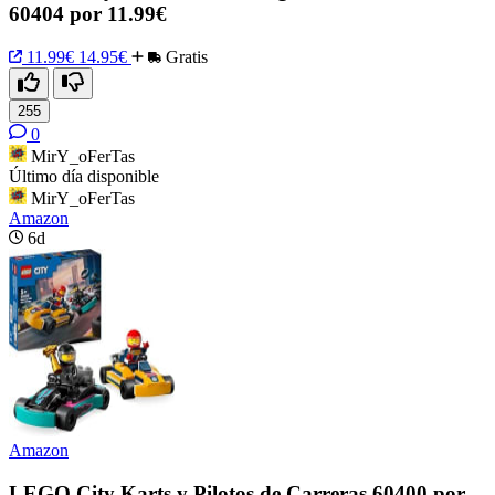
60404 por 11.99€
11.99€
14.95€
Gratis
255
0
MirY_oFerTas
Último día disponible
MirY_oFerTas
Amazon
6d
Amazon
LEGO City Karts y Pilotos de Carreras 60400 por