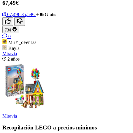
67,49€
67,49€
85,59€
Gratis
734
0
MirY_oFerTas
Kayla
Miravia
2 años
Miravia
Recopilación LEGO a precios minimos