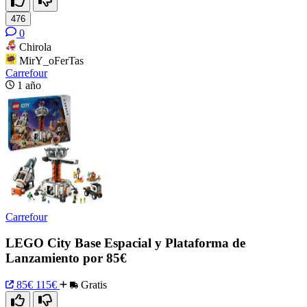
476
0
Chirola
MirY_oFerTas
Carrefour
1 año
Carrefour
LEGO City Base Espacial y Plataforma de
Lanzamiento por 85€
85€
115€
Gratis