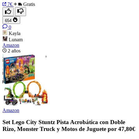
7€
Gratis
654
0
Kayla
Lunam
Amazon
2 años
Amazon
Set Lego City Stuntz Pista Acrobática con Doble
Rizo, Monster Truck y Motos de Juguete por 47,80€