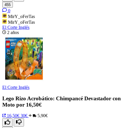
455
0
MirY_oFerTas
MirY_oFerTas
El Corte Inglés
2 años
El Corte Inglés
Lego Rizo Acrobático: Chimpancé Devastador con
Moto por 16,50€
16,50€
30€
5,90€