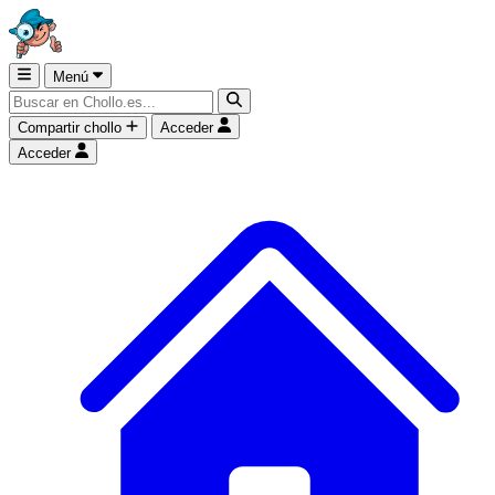
Menú
Compartir chollo
Acceder
Acceder