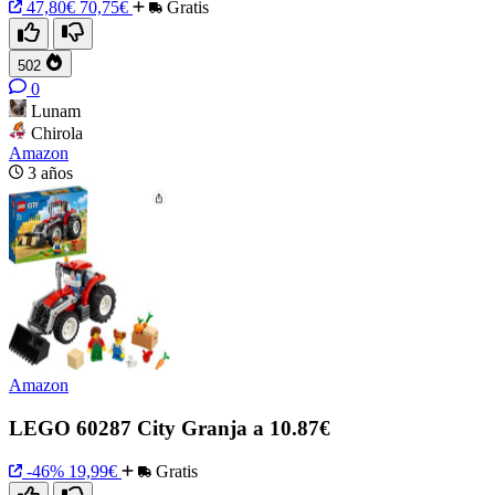
47,80€
70,75€
Gratis
502
0
Lunam
Chirola
Amazon
3 años
Amazon
LEGO 60287 City Granja a 10.87€
-46%
19,99€
Gratis