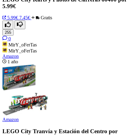
5.99€
5.99€
7.45€
Gratis
255
0
MirY_oFerTas
MirY_oFerTas
Amazon
1 año
Amazon
LEGO City Tranvía y Estación del Centro por