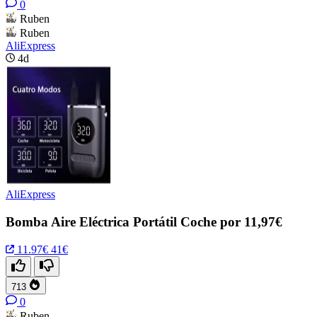
0
Ruben
Ruben
AliExpress
4d
AliExpress
Bomba Aire Eléctrica Portátil Coche por 11,97€
11.97€
41€
713
0
Ruben