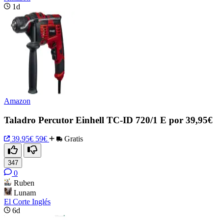
1d
Amazon
Taladro Percutor Einhell TC-ID 720/1 E por 39,95€
39.95€
59€
Gratis
347
0
Ruben
Lunam
El Corte Inglés
6d