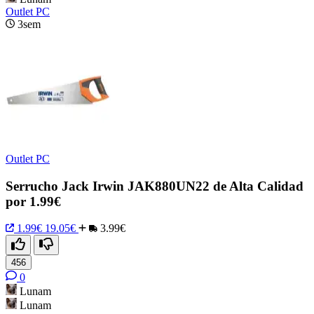
Outlet PC
3sem
Outlet PC
Serrucho Jack Irwin JAK880UN22 de Alta Calidad
por 1.99€
1.99€
19.05€
3.99€
456
0
Lunam
Lunam