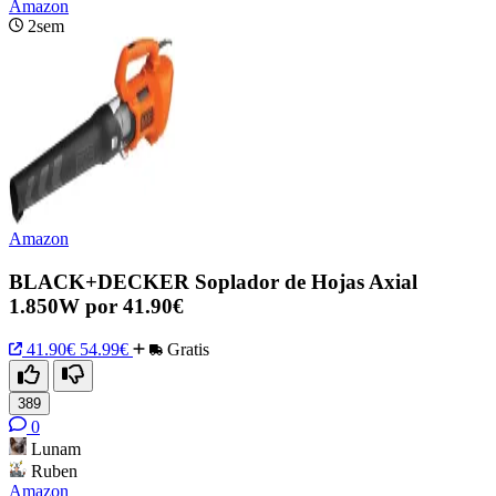
Amazon
2sem
Amazon
BLACK+DECKER Soplador de Hojas Axial
1.850W por 41.90€
41.90€
54.99€
Gratis
389
0
Lunam
Ruben
Amazon