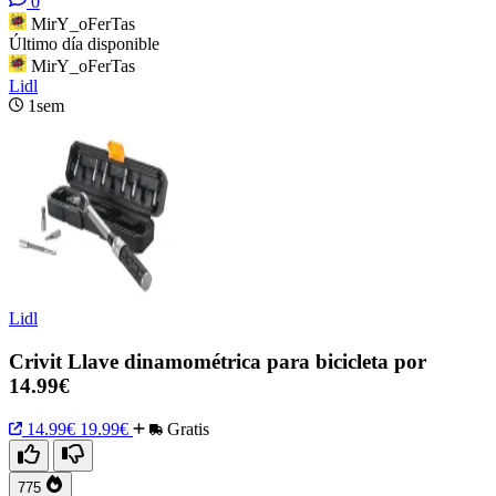
0
MirY_oFerTas
Último día disponible
MirY_oFerTas
Lidl
1sem
Lidl
Crivit Llave dinamométrica para bicicleta por
14.99€
14.99€
19.99€
Gratis
775