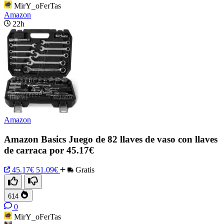
MirY_oFerTas
Amazon
22h
Amazon
Amazon Basics Juego de 82 llaves de vaso con llaves
de carraca por 45.17€
45.17€
51.09€
Gratis
614
0
MirY_oFerTas