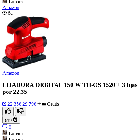
Lunam
Amazon
6d
Amazon
LIJADORA ORBITAL 150 W TH-OS 1520´+ 3 lijas
por 22.35
22.35€
29.79€
Gratis
519
0
Lunam
Lunam