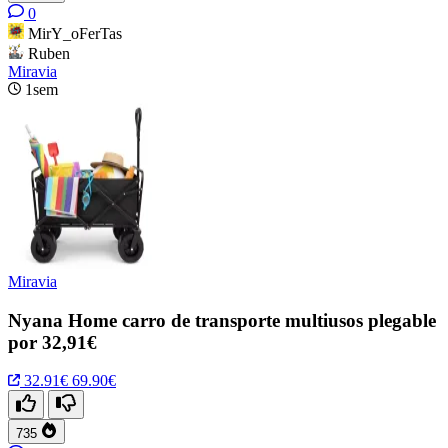
0
MirY_oFerTas
Ruben
Miravia
1sem
Miravia
Nyana Home carro de transporte multiusos plegable
por 32,91€
32.91€
69.90€
735