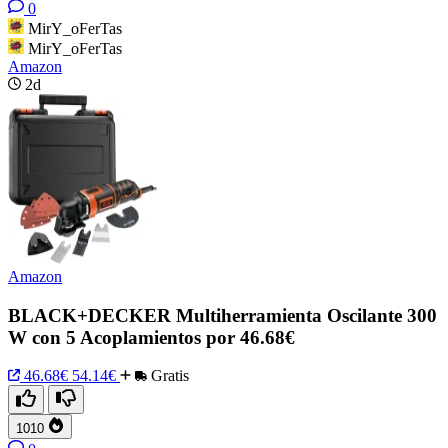
0
MirY_oFerTas
MirY_oFerTas
Amazon
2d
Amazon
BLACK+DECKER Multiherramienta Oscilante 300
W con 5 Acoplamientos por 46.68€
46.68€
54.14€
Gratis
1010