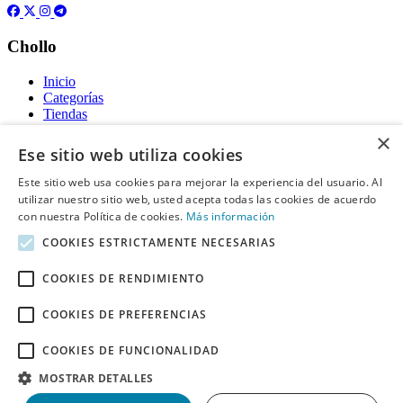
Chollo
Inicio
Categorías
Tiendas
Gratis
×
Ese sitio web utiliza cookies
Acerca de
Este sitio web usa cookies para mejorar la experiencia del usuario. Al
utilizar nuestro sitio web, usted acepta todas las cookies de acuerdo
Sobre nosotros
Contacto
con nuestra Política de cookies.
Más información
Reglas de publicación
COOKIES ESTRICTAMENTE NECESARIAS
Información legal
COOKIES DE RENDIMIENTO
Privacidad
COOKIES DE PREFERENCIAS
Declaración de cookies
Términos y condiciones
Descargo de Responsabilidad
COOKIES DE FUNCIONALIDAD
Aviso y eliminación
MOSTRAR DETALLES
Derechos de autor ©
Chollo
2026. Todos los derechos quedan