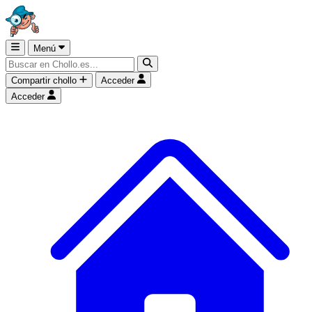
Menú
Compartir chollo
Acceder
Acceder