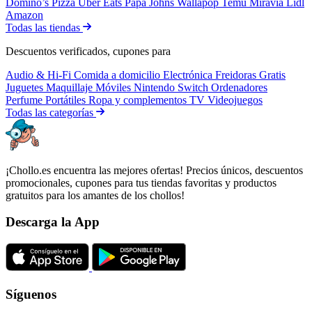
Domino’s Pizza
Uber Eats
Papa Johns
Wallapop
Temu
Miravia
Lidl
Amazon
Todas las tiendas
Descuentos verificados, cupones para
Audio & Hi-Fi
Comida a domicilio
Electrónica
Freidoras
Gratis
Juguetes
Maquillaje
Móviles
Nintendo Switch
Ordenadores
Perfume
Portátiles
Ropa y complementos
TV
Videojuegos
Todas las categorías
¡Chollo.es encuentra las mejores ofertas! Precios únicos, descuentos
promocionales, cupones para tus tiendas favoritas y productos
gratuitos para los amantes de los chollos!
Descarga la App
Síguenos