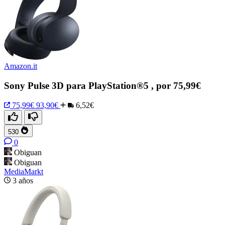
Amazon.it
Sony Pulse 3D para PlayStation®5 , por 75,99€
75,99€
93,90€
6,52€
530
0
Obiguan
Obiguan
MediaMarkt
3 años