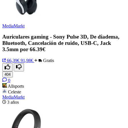
MediaMarkt
Auriculares gaming - Sony Pulse 3D, De diadema,
Bluetooth, Cancelación de ruido, USB-C, Jack
3.5mm por 66.39€
66,39€
91,98€
Gratis
404
0
Allsports
Celeste
MediaMarkt
3 años