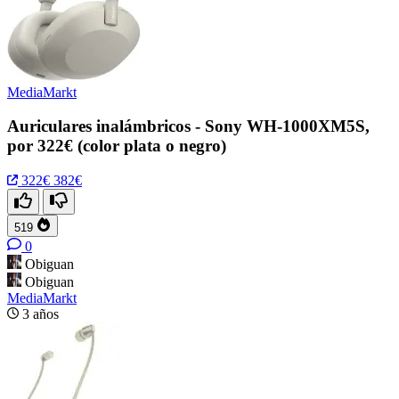
MediaMarkt
Auriculares inalámbricos - Sony WH-1000XM5S,
por 322€ (color plata o negro)
322€
382€
519
0
Obiguan
Obiguan
MediaMarkt
3 años