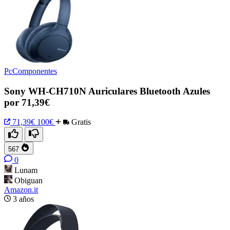
PcComponentes
Sony WH-CH710N Auriculares Bluetooth Azules
por 71,39€
71,39€
100€
Gratis
567
0
Lunam
Obiguan
Amazon.it
3 años