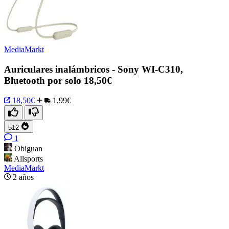
MediaMarkt
Auriculares inalámbricos - Sony WI-C310,
Bluetooth por solo 18,50€
18,50€
1,99€
512
1
Obiguan
Allsports
MediaMarkt
2 años