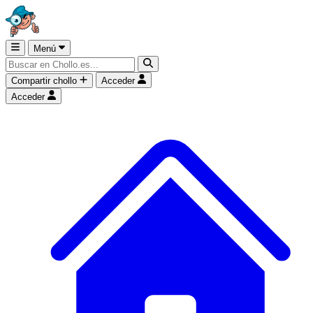
Menú
Compartir chollo
Acceder
Acceder