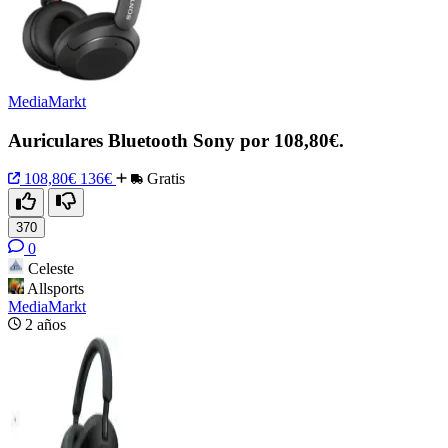
MediaMarkt
Auriculares Bluetooth Sony por 108,80€.
108,80€
136€
Gratis
370
0
Celeste
Allsports
MediaMarkt
2 años