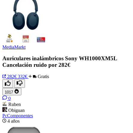
MediaMarkt
Auriculares inalámbricos Sony WH1000XM5L
Cancelación ruido por 282€
282€
332€
Gratis
1017
0
Ruben
Obiguan
PcComponentes
4 años