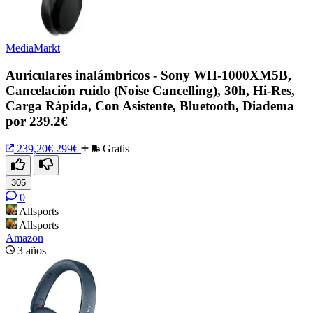
MediaMarkt
Auriculares inalámbricos - Sony WH-1000XM5B,
Cancelación ruido (Noise Cancelling), 30h, Hi-Res,
Carga Rápida, Con Asistente, Bluetooth, Diadema
por 239.2€
239,20€
299€
Gratis
305
0
Allsports
Allsports
Amazon
3 años