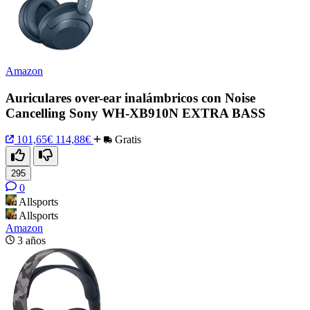
Amazon
Auriculares over-ear inalámbricos con Noise
Cancelling Sony WH-XB910N EXTRA BASS
101,65€
114,88€
Gratis
295
0
Allsports
Allsports
Amazon
3 años