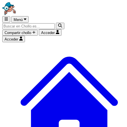
Menú
Compartir chollo
Acceder
Acceder