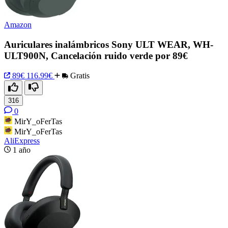
Amazon
Auriculares inalámbricos Sony ULT WEAR, WH-
ULT900N, Cancelación ruido verde por 89€
89€
116.99€
Gratis
316
0
MirY_oFerTas
MirY_oFerTas
AliExpress
1 año