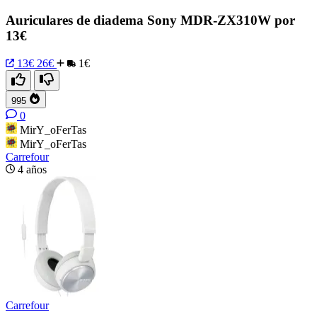
Auriculares de diadema Sony MDR-ZX310W por
13€
13€
26€
1€
995
0
MirY_oFerTas
MirY_oFerTas
Carrefour
4 años
Carrefour