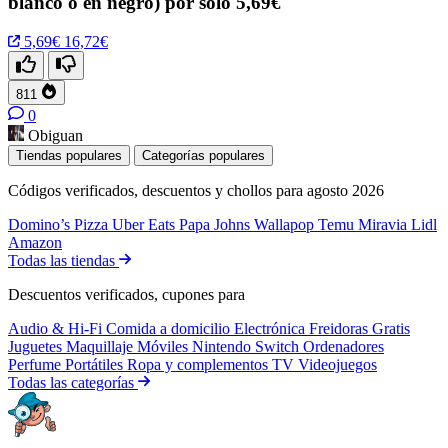
blanco o en negro) por solo 5,69€
5,69€
16,72€
811
0
Obiguan
Tiendas populares
Categorías populares
Códigos verificados, descuentos y chollos para agosto 2026
Domino’s Pizza
Uber Eats
Papa Johns
Wallapop
Temu
Miravia
Lidl
Amazon
Todas las tiendas
Descuentos verificados, cupones para
Audio & Hi-Fi
Comida a domicilio
Electrónica
Freidoras
Gratis
Juguetes
Maquillaje
Móviles
Nintendo Switch
Ordenadores
Perfume
Portátiles
Ropa y complementos
TV
Videojuegos
Todas las categorías