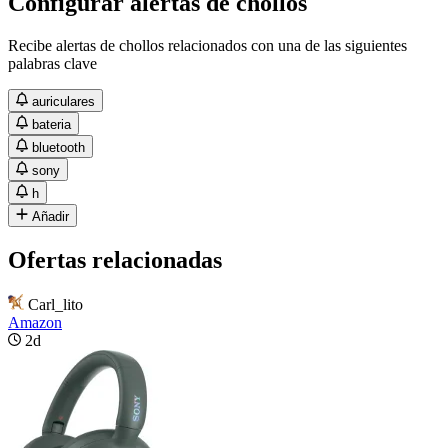
Configurar alertas de chollos
Recibe alertas de chollos relacionados con una de las siguientes
palabras clave
auriculares
bateria
bluetooth
sony
h
Añadir
Ofertas relacionadas
Carl_lito
Amazon
2d