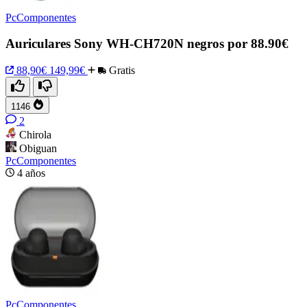
PcComponentes
Auriculares Sony WH-CH720N negros por 88.90€
88,90€
149,99€
Gratis
1146
2
Chirola
Obiguan
PcComponentes
4 años
PcComponentes