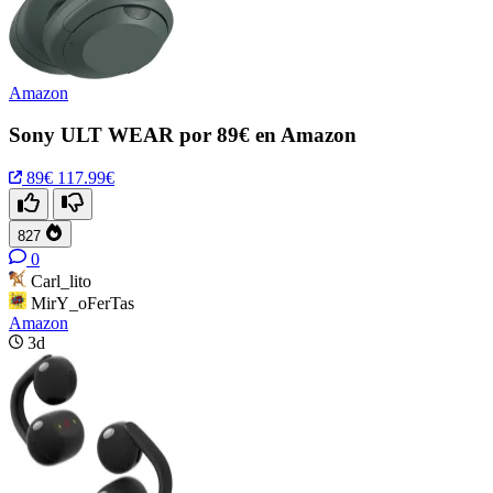
Amazon
Sony ULT WEAR por 89€ en Amazon
89€
117.99€
827
0
Carl_lito
MirY_oFerTas
Amazon
3d