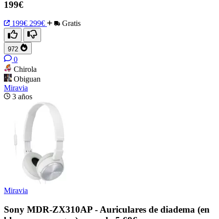
199€
199€
299€
Gratis
972
0
Chirola
Obiguan
Miravia
3 años
Miravia
Sony MDR-ZX310AP - Auriculares de diadema (en