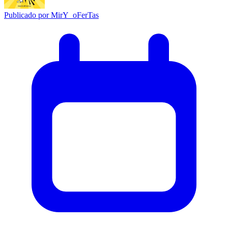
Publicado por
MirY_oFerTas