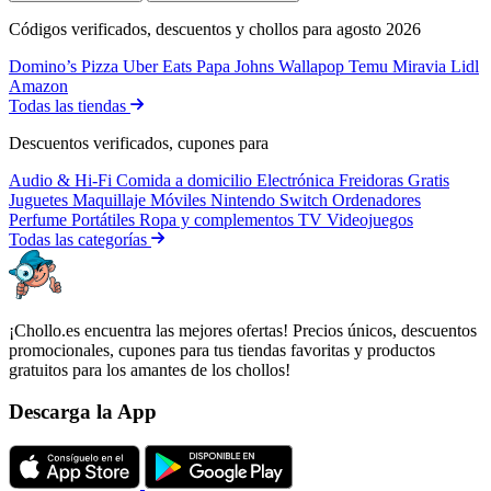
Códigos verificados, descuentos y chollos para agosto 2026
Domino’s Pizza
Uber Eats
Papa Johns
Wallapop
Temu
Miravia
Lidl
Amazon
Todas las tiendas
Descuentos verificados, cupones para
Audio & Hi-Fi
Comida a domicilio
Electrónica
Freidoras
Gratis
Juguetes
Maquillaje
Móviles
Nintendo Switch
Ordenadores
Perfume
Portátiles
Ropa y complementos
TV
Videojuegos
Todas las categorías
¡Chollo.es encuentra las mejores ofertas! Precios únicos, descuentos
promocionales, cupones para tus tiendas favoritas y productos
gratuitos para los amantes de los chollos!
Descarga la App