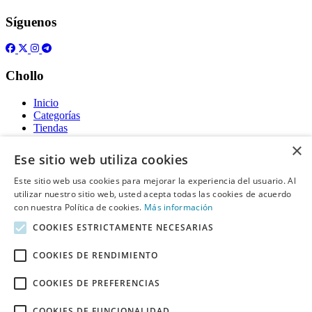
Síguenos
Chollo
Inicio
Categorías
Tiendas
Gratis
×
Ese sitio web utiliza cookies
Acerca de
Este sitio web usa cookies para mejorar la experiencia del usuario. Al
utilizar nuestro sitio web, usted acepta todas las cookies de acuerdo
Sobre nosotros
Contacto
con nuestra Política de cookies.
Más información
Reglas de publicación
COOKIES ESTRICTAMENTE NECESARIAS
Información legal
COOKIES DE RENDIMIENTO
Privacidad
COOKIES DE PREFERENCIAS
Declaración de cookies
Términos y condiciones
Descargo de Responsabilidad
COOKIES DE FUNCIONALIDAD