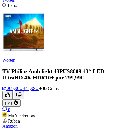
Worten
1 año
Worten
TV Philips Ambilight 43PUS8009 43“ LED
UltraHD 4K HDR10+ por 299,99€
299,99€
345,98€
Gratis
1041
0
MirY_oFerTas
Ruben
Amazon