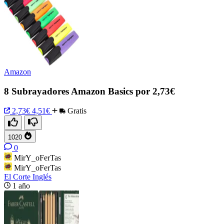
Amazon
8 Subrayadores Amazon Basics por 2,73€
2,73€
4,51€
Gratis
1020
0
MirY_oFerTas
MirY_oFerTas
El Corte Inglés
1 año