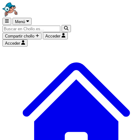
Menú
Compartir chollo
Acceder
Acceder