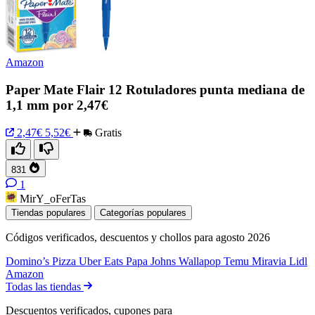
Amazon
Paper Mate Flair 12 Rotuladores punta mediana de
1,1 mm por 2,47€
2,47€
5,52€
Gratis
831
1
MirY_oFerTas
Tiendas populares
Categorías populares
Códigos verificados, descuentos y chollos para agosto 2026
Domino’s Pizza
Uber Eats
Papa Johns
Wallapop
Temu
Miravia
Lidl
Amazon
Todas las tiendas
Descuentos verificados, cupones para