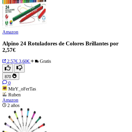
Amazon
Alpino 24 Rotuladores de Colores Brillantes por
2,57€
2,57€
3,60€
Gratis
870
0
MirY_oFerTas
Ruben
Amazon
2 años