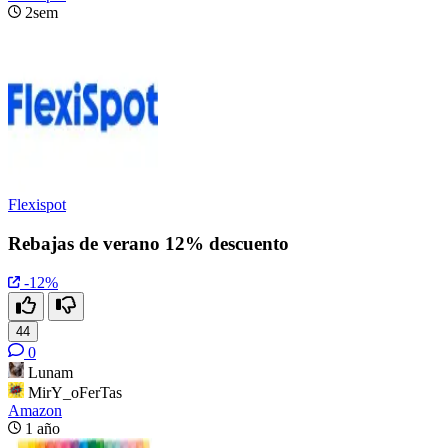
2sem
Flexispot
Rebajas de verano 12% descuento
-12%
44
0
Lunam
MirY_oFerTas
Amazon
1 año