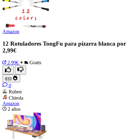
Amazon
12 Rotuladores TongFu para pizarra blanca por
2,99€
2,99€
Gratis
833
0
Ruben
Chirola
Amazon
2 años