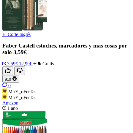
El Corte Inglés
Faber Castell estuches, marcadores y mas cosas por
solo 3,59€
3,59€
12,99€
Gratis
910
0
MirY_oFerTas
MirY_oFerTas
Amazon
1 año