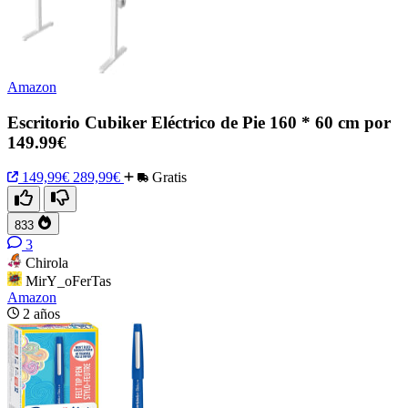
Amazon
Escritorio Cubiker Eléctrico de Pie 160 * 60 cm por
149.99€
149,99€
289,99€
Gratis
833
3
Chirola
MirY_oFerTas
Amazon
2 años