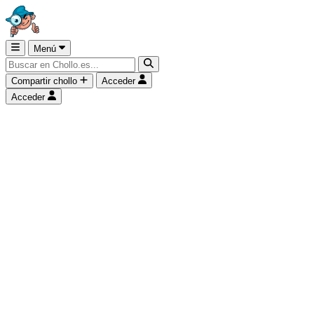
Menú
Compartir chollo
Acceder
Acceder