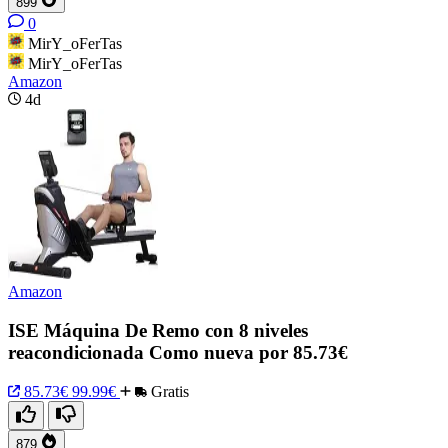
899
0
MirY_oFerTas
MirY_oFerTas
Amazon
4d
Amazon
ISE Máquina De Remo con 8 niveles
reacondicionada Como nueva por 85.73€
85.73€
99.99€
Gratis
879