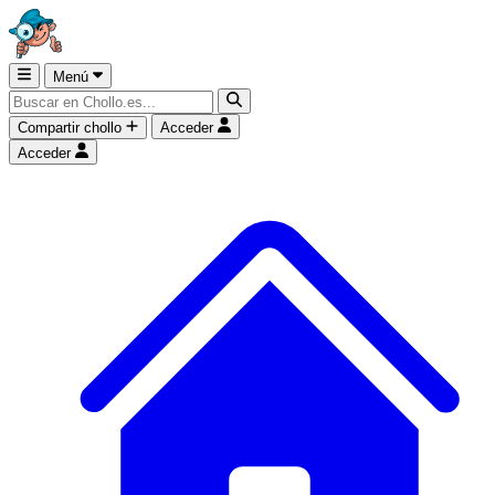
Menú
Compartir chollo
Acceder
Acceder