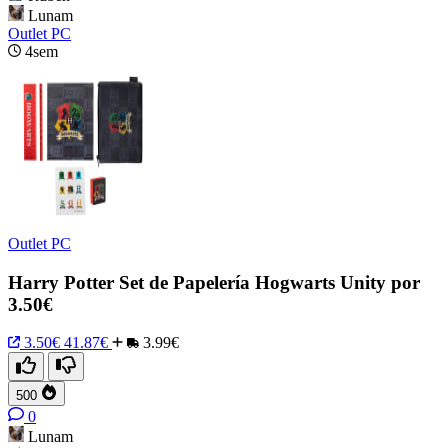
Lunam
Outlet PC
4sem
Outlet PC
Harry Potter Set de Papelería Hogwarts Unity por
3.50€
3.50€
41.87€
3.99€
500
0
Lunam