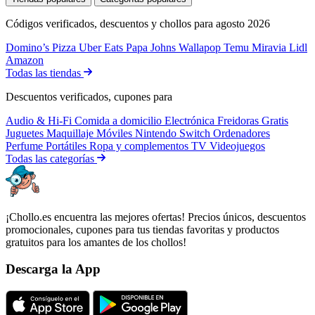
Códigos verificados, descuentos y chollos para agosto 2026
Domino’s Pizza
Uber Eats
Papa Johns
Wallapop
Temu
Miravia
Lidl
Amazon
Todas las tiendas
Descuentos verificados, cupones para
Audio & Hi-Fi
Comida a domicilio
Electrónica
Freidoras
Gratis
Juguetes
Maquillaje
Móviles
Nintendo Switch
Ordenadores
Perfume
Portátiles
Ropa y complementos
TV
Videojuegos
Todas las categorías
¡Chollo.es encuentra las mejores ofertas! Precios únicos, descuentos
promocionales, cupones para tus tiendas favoritas y productos
gratuitos para los amantes de los chollos!
Descarga la App