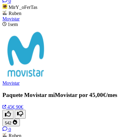
0
MirY_oFerTas
Ruben
Movistar
1sem
Movistar
Paquete Movistar miMovistar por 45,00€/mes
45€
90€
542
0
Ruben