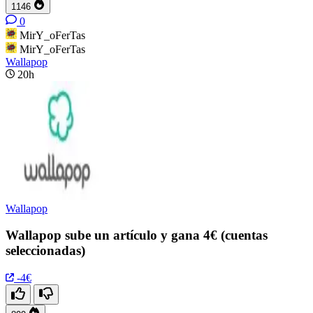
1146
0
MirY_oFerTas
MirY_oFerTas
Wallapop
20h
Wallapop
Wallapop sube un artículo y gana 4€ (cuentas
seleccionadas)
-4€