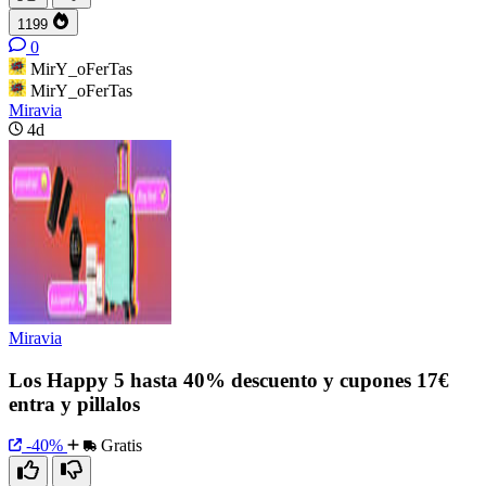
1199
0
MirY_oFerTas
MirY_oFerTas
Miravia
4d
Miravia
Los Happy 5 hasta 40% descuento y cupones 17€
entra y pillalos
-40%
Gratis