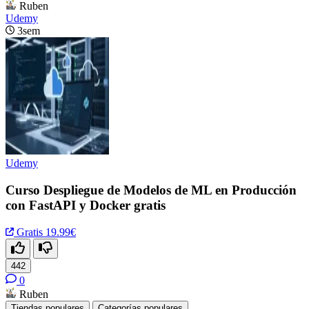
Ruben
Udemy
3sem
Udemy
Curso Despliegue de Modelos de ML en Producción
con FastAPI y Docker gratis
Gratis
19.99€
442
0
Ruben
Tiendas populares
Categorías populares