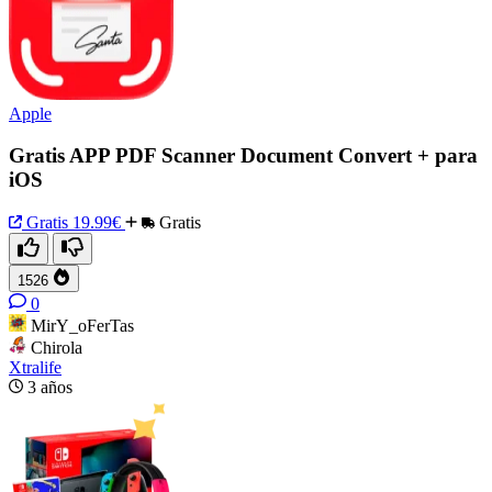
Apple
Gratis APP PDF Scanner Document Convert + para
iOS
Gratis
19.99€
Gratis
1526
0
MirY_oFerTas
Chirola
Xtralife
3 años