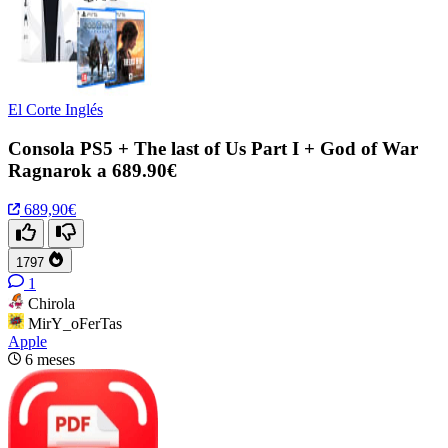
El Corte Inglés
Consola PS5 + The last of Us Part I + God of War
Ragnarok a 689.90€
689,90€
1797
1
Chirola
MirY_oFerTas
Apple
6 meses