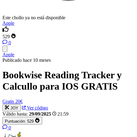
Este chollo ya no está disponible
Apple
529
0
Apple
Publicado hace 10 meses
Bookwise Reading Tracker y
Calcullo para IOS GRATIS
Gratis
20€
Ver código
JOY
Válido hasta:
29/09/2025
21:59
Puntuación:
529
0