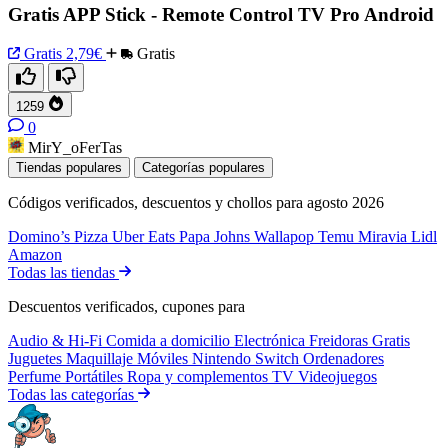
Gratis APP Stick - Remote Control TV Pro Android
Gratis
2,79€
Gratis
1259
0
MirY_oFerTas
Tiendas populares
Categorías populares
Códigos verificados, descuentos y chollos para agosto 2026
Domino’s Pizza
Uber Eats
Papa Johns
Wallapop
Temu
Miravia
Lidl
Amazon
Todas las tiendas
Descuentos verificados, cupones para
Audio & Hi-Fi
Comida a domicilio
Electrónica
Freidoras
Gratis
Juguetes
Maquillaje
Móviles
Nintendo Switch
Ordenadores
Perfume
Portátiles
Ropa y complementos
TV
Videojuegos
Todas las categorías