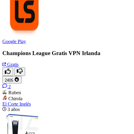
Google Play
Champions League Gratis VPN Irlanda
Gratis
2405
2
Ruben
Chirola
El Corte Inglés
3 años