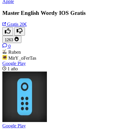
Apple
Master English Wordy IOS Gratis
Gratis
20€
1263
0
Ruben
MirY_oFerTas
Google Play
1 año
Google Play