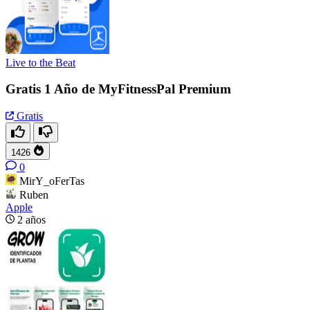
Live to the Beat
Gratis 1 Año de MyFitnessPal Premium
Gratis
1426
0
MirY_oFerTas
Ruben
Apple
2 años