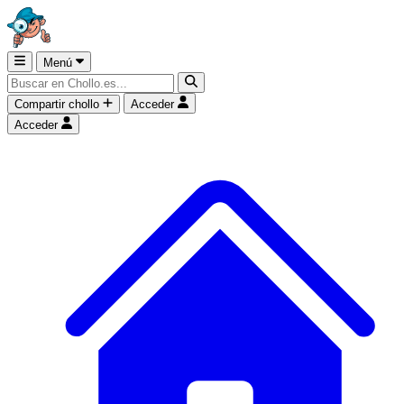
Menú
Compartir chollo
Acceder
Acceder