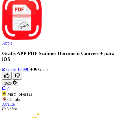
Apple
Gratis APP PDF Scanner Document Convert + para
iOS
Gratis
19.99€
Gratis
1526
0
MirY_oFerTas
Chirola
Xtralife
3 años