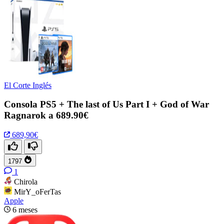
El Corte Inglés
Consola PS5 + The last of Us Part I + God of War
Ragnarok a 689.90€
689,90€
1797
1
Chirola
MirY_oFerTas
Apple
6 meses