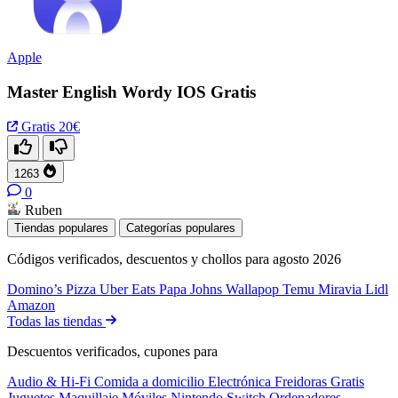
Apple
Master English Wordy IOS Gratis
Gratis
20€
1263
0
Ruben
Tiendas populares
Categorías populares
Códigos verificados, descuentos y chollos para agosto 2026
Domino’s Pizza
Uber Eats
Papa Johns
Wallapop
Temu
Miravia
Lidl
Amazon
Todas las tiendas
Descuentos verificados, cupones para
Audio & Hi-Fi
Comida a domicilio
Electrónica
Freidoras
Gratis
Juguetes
Maquillaje
Móviles
Nintendo Switch
Ordenadores