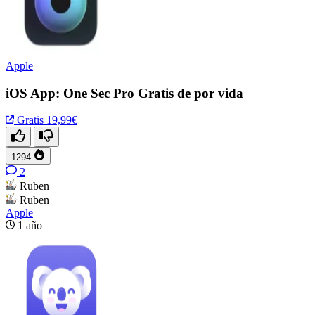
Apple
iOS App: One Sec Pro Gratis de por vida
Gratis
19,99€
1294
2
Ruben
Ruben
Apple
1 año