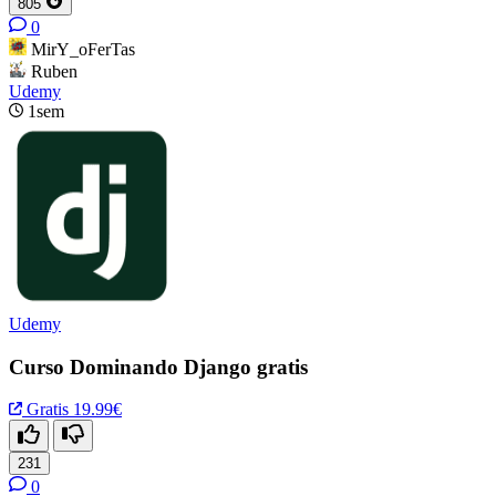
805
0
MirY_oFerTas
Ruben
Udemy
1sem
Udemy
Curso Dominando Django gratis
Gratis
19.99€
231
0