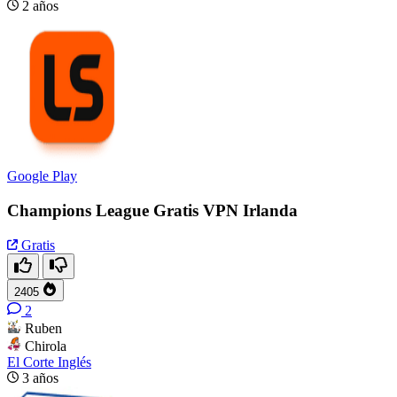
2 años
Google Play
Champions League Gratis VPN Irlanda
Gratis
2405
2
Ruben
Chirola
El Corte Inglés
3 años