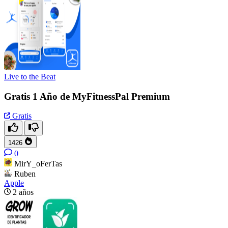
Live to the Beat
Gratis 1 Año de MyFitnessPal Premium
Gratis
1426
0
MirY_oFerTas
Ruben
Apple
2 años