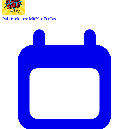
Publicado por
MirY_oFerTas