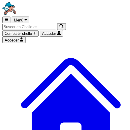
Menú
Compartir chollo
Acceder
Acceder