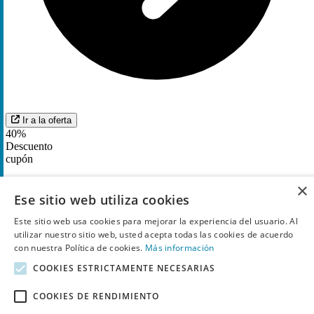
Ir a la oferta
40%
Descuento
cupón
Descuento hasta
40%
Aquópolis toda España directo
×
Ese sitio web utiliza cookies
comprando la entrada online
Este sitio web usa cookies para mejorar la experiencia del usuario. Al
1725
Utilizado
utilizar nuestro sitio web, usted acepta todas las cookies de acuerdo
con nuestra Política de cookies.
Más información
COOKIES ESTRICTAMENTE NECESARIAS
COOKIES DE RENDIMIENTO