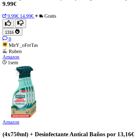
9.99€
9.99€
14.99€
Gratis
1316
0
MirY_oFerTas
Ruben
Amazon
1sem
Amazon
(4x750ml) + Desinfectante Antical Baños por 13,16€