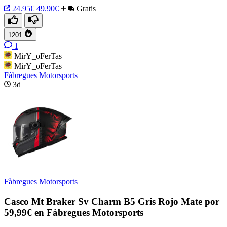
24.95€
49.90€
Gratis
1201
1
MirY_oFerTas
MirY_oFerTas
Fàbregues Motorsports
3d
Fàbregues Motorsports
Casco Mt Braker Sv Charm B5 Gris Rojo Mate por
59,99€ en Fàbregues Motorsports