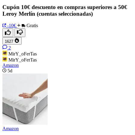
Cupón 10€ descuento en compras superiores a 50€
Leroy Merlín (cuentas seleccionadas)
-10€
Gratis
1627
2
MirY_oFerTas
MirY_oFerTas
Amazon
5d
Amazon