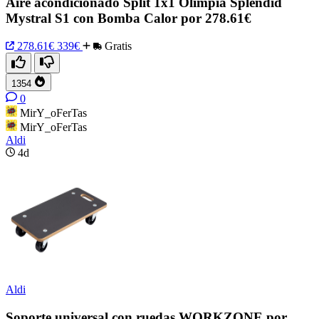
Aire acondicionado Split 1x1 Olimpia Splendid
Mystral S1 con Bomba Calor por 278.61€
278.61€
339€
Gratis
1354
0
MirY_oFerTas
MirY_oFerTas
Aldi
4d
Aldi
Soporte universal con ruedas WORKZONE por