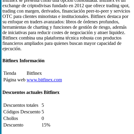
Bitfinex se presenta como una opción consolidada. Bitfinex es un
exchange de criptodivisas fundado en 2012 que ofrece trading spot,
trading con margen, derivados, financiación peer-to-peer y servicios
OTC para clientes minoristas e institucionales. Bitfinex destaca por
su enfoque en traders avanzados: libros de órdenes profundos,
herramientas de charting y funciones de gestión de riesgo, además
de iniciativas para reducir costes de negociación y atraer liquidez.
Bitfinex combina una plataforma técnica robusta con productos
financieros ampliados para quienes buscan mayor capacidad de
ejecución.
Bitfinex Información
Tienda
Bitfinex
Página web
www.bitfinex.com
Descuentos actuales Bitfinex
Descuentos totales
5
Códigos Descuento
5
Chollos
0
Descuento
15%