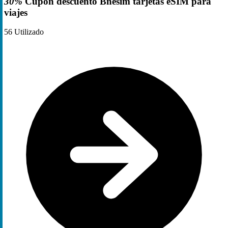
30%
Cupón descuento Bnesim tarjetas eSIM para
viajes
56
Utilizado