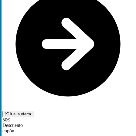
Ir a la oferta
50€
Descuento
cupón