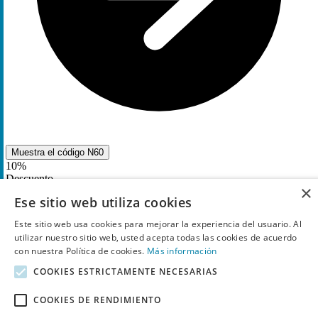
Muestra el código
N60
10%
Descuento
×
cupón
Ese sitio web utiliza cookies
Consigue un
10% de descuento
en toda la web
Este sitio web usa cookies para mejorar la experiencia del usuario. Al
usando este código
utilizar nuestro sitio web, usted acepta todas las cookies de acuerdo
con nuestra Política de cookies.
Más información
7
Utilizado
COOKIES ESTRICTAMENTE NECESARIAS
COOKIES DE RENDIMIENTO