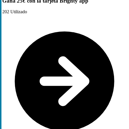
Gana
25€
con la tarjeta Brighty app
202
Utilizado