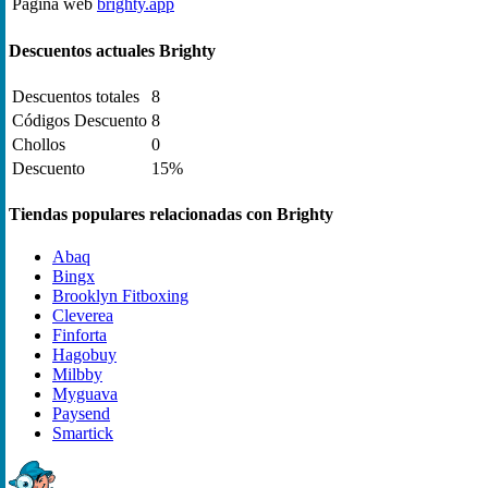
Página web
brighty.app
Descuentos actuales Brighty
Descuentos totales
8
Códigos Descuento
8
Chollos
0
Descuento
15%
Tiendas populares relacionadas con Brighty
Abaq
Bingx
Brooklyn Fitboxing
Cleverea
Finforta
Hagobuy
Milbby
Myguava
Paysend
Smartick