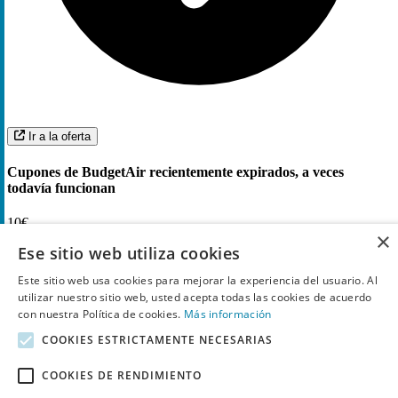
Ir a la oferta
Cupones de BudgetAir recientemente expirados, a veces
todavía funcionan
10€
×
Descuento
Ese sitio web utiliza cookies
cupón
Este sitio web usa cookies para mejorar la experiencia del usuario. Al
Recibe
10€ de descuento
en la newsletter de Budget
utilizar nuestro sitio web, usted acepta todas las cookies de acuerdo
Air
con nuestra Política de cookies.
Más información
COOKIES ESTRICTAMENTE NECESARIAS
5
Utilizado
COOKIES DE RENDIMIENTO