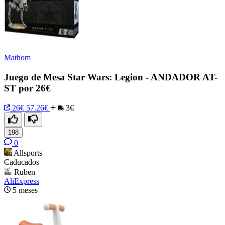
Mathom
Juego de Mesa Star Wars: Legion - ANDADOR AT-
ST por 26€
26€
57.26€
3€
198
0
Allsports
Caducados
Ruben
AliExpress
5 meses