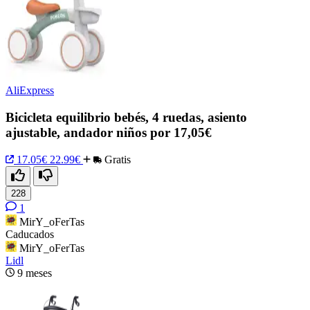
AliExpress
Bicicleta equilibrio bebés, 4 ruedas, asiento
ajustable, andador niños por 17,05€
17.05€
22.99€
Gratis
228
1
MirY_oFerTas
Caducados
MirY_oFerTas
Lidl
9 meses