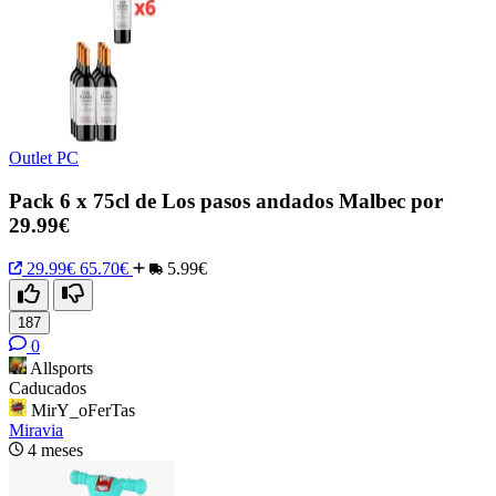
Outlet PC
Pack 6 x 75cl de Los pasos andados Malbec por
29.99€
29.99€
65.70€
5.99€
187
0
Allsports
Caducados
MirY_oFerTas
Miravia
4 meses