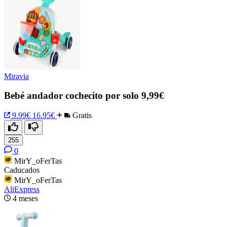
Miravia
Bebé andador cochecito por solo 9,99€
9.99€
16.95€
Gratis
255
0
MirY_oFerTas
Caducados
MirY_oFerTas
AliExpress
4 meses