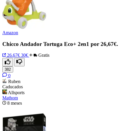
Amazon
Chicco Andador Tortuga Eco+ 2en1 por 26,67€.
26.67€
30€
Gratis
382
0
Ruben
Caducados
Allsports
Mathom
8 meses