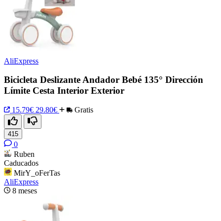
AliExpress
Bicicleta Deslizante Andador Bebé 135° Dirección
Límite Cesta Interior Exterior
15.79€
29.80€
Gratis
415
0
Ruben
Caducados
MirY_oFerTas
AliExpress
8 meses