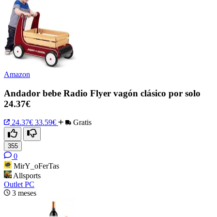
Amazon
Andador bebe Radio Flyer vagón clásico por solo
24.37€
24.37€
33.59€
Gratis
355
0
MirY_oFerTas
Allsports
Outlet PC
3 meses