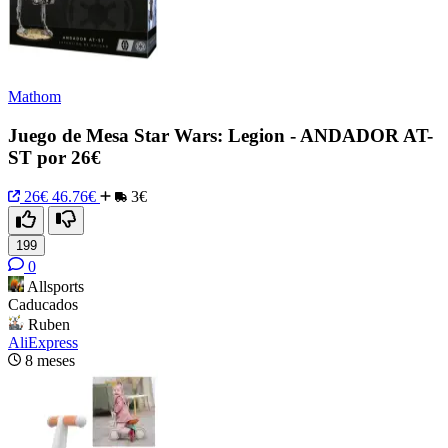
Mathom
Juego de Mesa Star Wars: Legion - ANDADOR AT-
ST por 26€
26€
46.76€
3€
199
0
Allsports
Caducados
Ruben
AliExpress
8 meses