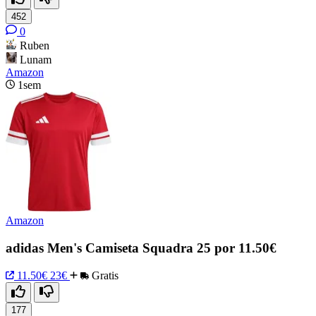
452
0
Ruben
Lunam
Amazon
1sem
Amazon
adidas Men's Camiseta Squadra 25 por 11.50€
11.50€
23€
Gratis
177