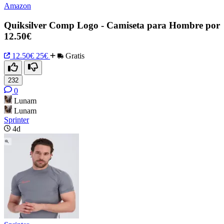
Amazon
Quiksilver Comp Logo - Camiseta para Hombre por
12.50€
12.50€
25€
Gratis
232
0
Lunam
Lunam
Sprinter
4d