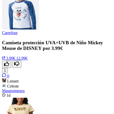
Carrefour
Camiseta protección UVA+UVB de Niño Mickey
Mouse de DISNEY por 3.99€
3.99€
12.99€
1
0
Lunam
Celeste
Maspormenos
1d