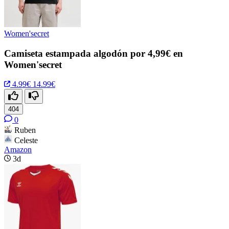
Women'secret
Camiseta estampada algodón por 4,99€ en
Women'secret
4.99€
14.99€
404
0
Ruben
Celeste
Amazon
3d