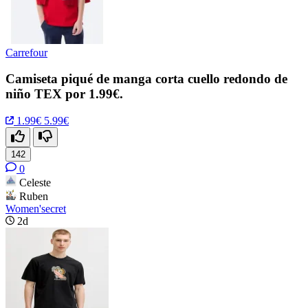
Carrefour
Camiseta piqué de manga corta cuello redondo de
niño TEX por 1.99€.
1.99€
5.99€
142
0
Celeste
Ruben
Women'secret
2d