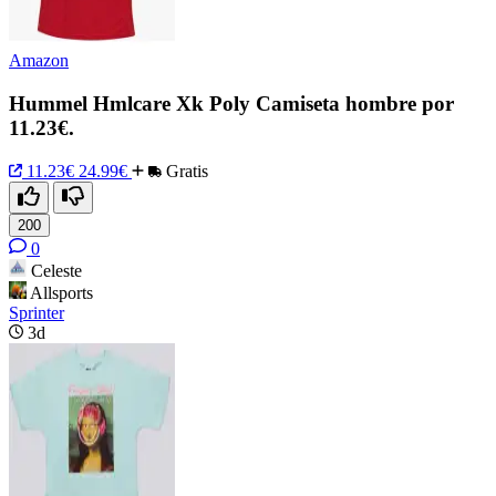
Amazon
Hummel Hmlcare Xk Poly Camiseta hombre por
11.23€.
11.23€
24.99€
Gratis
200
0
Celeste
Allsports
Sprinter
3d