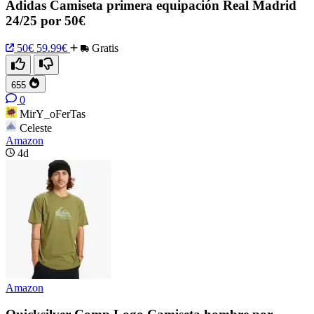
Adidas Camiseta primera equipación Real Madrid
24/25 por 50€
50€
59.99€
Gratis
655
0
MirY_oFerTas
Celeste
Amazon
4d
Amazon