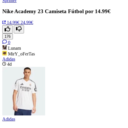
Sprinter
Nike Academy 23 Camiseta Fútbol por 14.99€
14.99€
24.99€
176
0
Lunam
MirY_oFerTas
Adidas
4d
Adidas