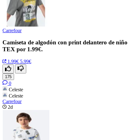
Carrefour
Camiseta de algodón con print delantero de niño
TEX por 1.99€.
1.99€
5.99€
175
0
Celeste
Celeste
Carrefour
2d