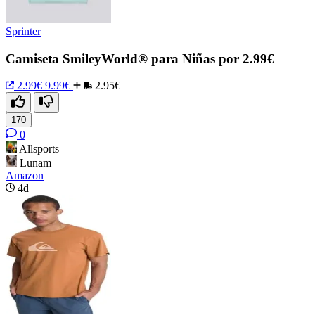
Sprinter
Camiseta SmileyWorld® para Niñas por 2.99€
2.99€
9.99€
2.95€
170
0
Allsports
Lunam
Amazon
4d