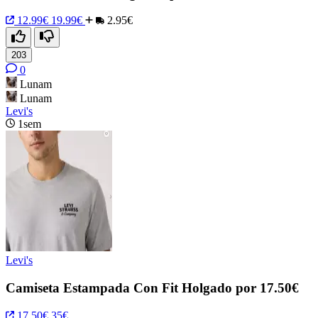
12.99€
19.99€
2.95€
203
0
Lunam
Lunam
Levi's
1sem
Levi's
Camiseta Estampada Con Fit Holgado por 17.50€
17.50€
35€