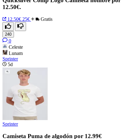
Quicksilver Comp Logo Camiseta hombre por
12.50€.
12.50€
25€
Gratis
240
0
Celeste
Lunam
Sprinter
5d
Sprinter
Camiseta Puma de algodón por 12.99€