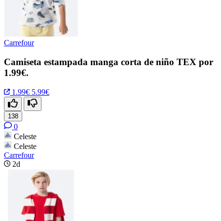
Carrefour
Camiseta estampada manga corta de niño TEX por
1.99€.
1.99€
5.99€
138
0
Celeste
Celeste
Carrefour
2d