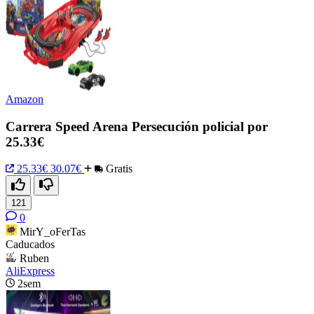
Amazon
Carrera Speed Arena Persecución policial por
25.33€
25.33€
30.07€
Gratis
121
0
MirY_oFerTas
Caducados
Ruben
AliExpress
2sem