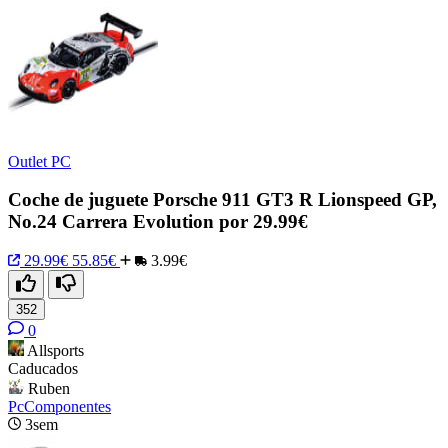
Outlet PC
Coche de juguete Porsche 911 GT3 R Lionspeed GP,
No.24 Carrera Evolution por 29.99€
29.99€
55.85€
3.99€
352
0
Allsports
Caducados
Ruben
PcComponentes
3sem