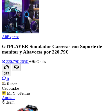
AliExpress
GTPLAYER Simulador Carreras con Soporte de
monitor y Altavoces por 220,79€
220.79€
265€
Gratis
257
0
Ruben
Caducados
MirY_oFerTas
Amazon
2sem