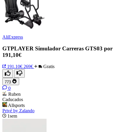
AliExpress
GTPLAYER Simulador Carreras GTS03 por
191,10€
191.10€
269€
Gratis
773
0
Ruben
Caducados
Allsports
Privé by Zalando
1sem