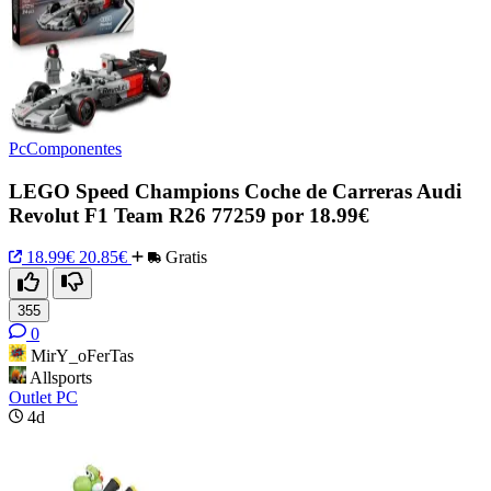
PcComponentes
LEGO Speed Champions Coche de Carreras Audi
Revolut F1 Team R26 77259 por 18.99€
18.99€
20.85€
Gratis
355
0
MirY_oFerTas
Allsports
Outlet PC
4d