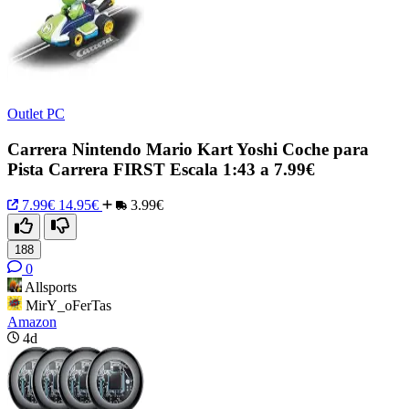
Outlet PC
Carrera Nintendo Mario Kart Yoshi Coche para
Pista Carrera FIRST Escala 1:43 a 7.99€
7.99€
14.95€
3.99€
188
0
Allsports
MirY_oFerTas
Amazon
4d