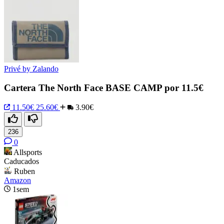
Privé by Zalando
Cartera The North Face BASE CAMP por 11.5€
11.50€
25.60€
3.90€
236
0
Allsports
Caducados
Ruben
Amazon
1sem