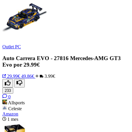
Outlet PC
Auto Carrera EVO - 27816 Mercedes-AMG GT3
Evo por 29.99€
29.99€
49.86€
3.99€
233
0
Allsports
Celeste
Amazon
1 mes