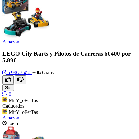
Amazon
LEGO City Karts y Pilotos de Carreras 60400 por
5.99€
5.99€
7.45€
Gratis
255
0
MirY_oFerTas
Caducados
MirY_oFerTas
Amazon
1sem