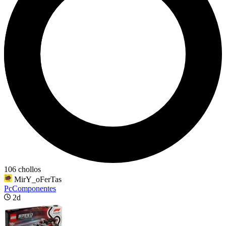
106 chollos
MirY_oFerTas
PcComponentes
2d