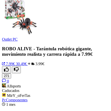
Outlet PC
ROBO ALIVE - Tarántula robótica gigante,
movimiento realista y carrera rápida a 7.99€
7.99€
30.49€
3.99€
271
0
Allsports
Caducados
MirY_oFerTas
PcComponentes
1 mes