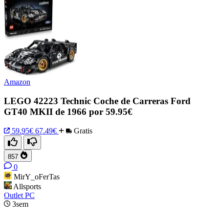
Amazon
LEGO 42223 Technic Coche de Carreras Ford
GT40 MKII de 1966 por 59.95€
59.95€
67.49€
Gratis
857
0
MirY_oFerTas
Allsports
Outlet PC
3sem