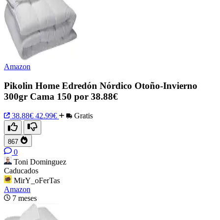
Amazon
Pikolin Home Edredón Nórdico Otoño-Invierno
300gr Cama 150 por 38.88€
38.88€
42.99€
Gratis
867
0
Toni Dominguez
Caducados
MirY_oFerTas
Amazon
7 meses