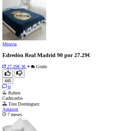
Miravia
Edredón Real Madrid 90 por 27.29€
27.29€
3€
Gratis
445
0
Ruben
Caducados
Toni Dominguez
Amazon
7 meses