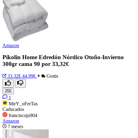
Amazon
Pikolin Home Edredón Nórdico Otoño-Invierno
300gr cama 90 por 33,32€
33.32€
44.99€
Gratis
255
1
MirY_oFerTas
Caducados
franciscoju904
Amazon
7 meses