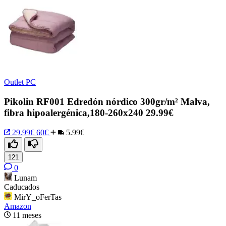
Outlet PC
Pikolin RF001 Edredón nórdico 300gr/m² Malva,
fibra hipoalergénica,180-260x240 29.99€
29.99€
60€
5.99€
121
0
Lunam
Caducados
MirY_oFerTas
Amazon
11 meses