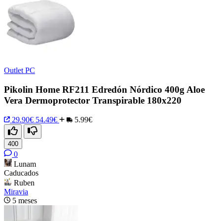
Outlet PC
Pikolin Home RF211 Edredón Nórdico 400g Aloe
Vera Dermoprotector Transpirable 180x220
29.90€
54.49€
5.99€
400
0
Lunam
Caducados
Ruben
Miravia
5 meses