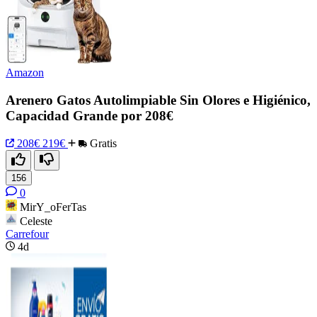
Amazon
Arenero Gatos Autolimpiable Sin Olores e Higiénico,
Capacidad Grande por 208€
208€
219€
Gratis
156
0
MirY_oFerTas
Celeste
Carrefour
4d