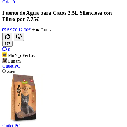
Orion91
Fuente de Agua para Gatos 2.5L Silenciosa con
Filtro por 7.75€
6.97€
12.90€
Gratis
175
0
MirY_oFerTas
Lunam
Outlet PC
2sem
Outlet PC