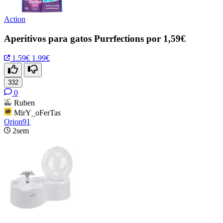
Action
Aperitivos para gatos Purrfections por 1,59€
1.59€
1.99€
332
0
Ruben
MirY_oFerTas
Orion91
2sem