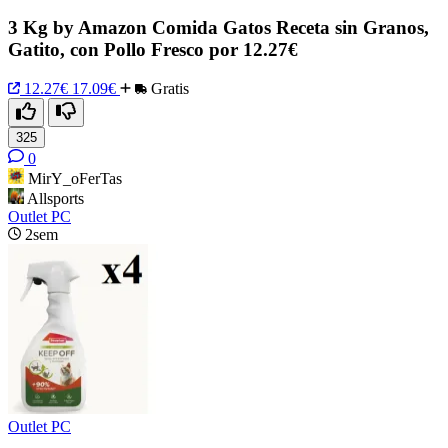
3 Kg by Amazon Comida Gatos Receta sin Granos,
Gatito, con Pollo Fresco por 12.27€
12.27€
17.09€
Gratis
325
0
MirY_oFerTas
Allsports
Outlet PC
2sem
Outlet PC