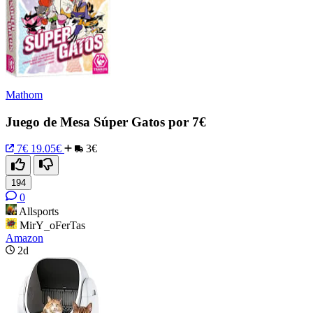
Mathom
Juego de Mesa Súper Gatos por 7€
7€
19.05€
3€
194
0
Allsports
MirY_oFerTas
Amazon
2d