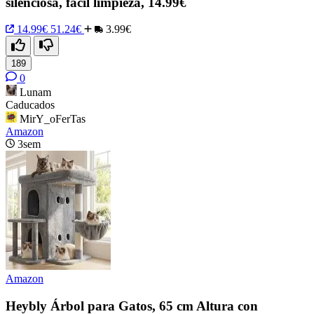
silenciosa, fácil limpieza, 14.99€
14.99€
51.24€
3.99€
189
0
Lunam
Caducados
MirY_oFerTas
Amazon
3sem
Amazon
Heybly Árbol para Gatos, 65 cm Altura con