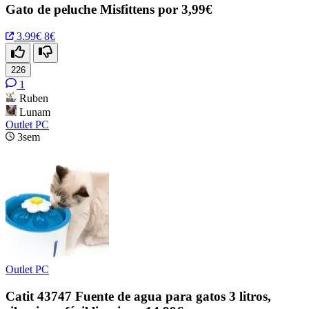
Gato de peluche Misfittens por 3,99€
3.99€
8€
226
1
Ruben
Lunam
Outlet PC
3sem
Outlet PC
Catit 43747 Fuente de agua para gatos 3 litros,