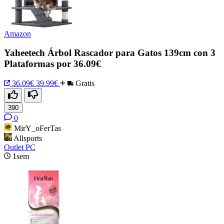
Amazon
Yaheetech Árbol Rascador para Gatos 139cm con 3
Plataformas por 36.09€
36.09€
39.99€
Gratis
390
0
MirY_oFerTas
Allsports
Outlet PC
1sem