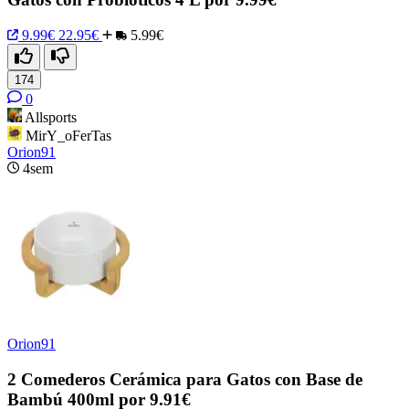
9.99€
22.95€
5.99€
174
0
Allsports
MirY_oFerTas
Orion91
4sem
Orion91
2 Comederos Cerámica para Gatos con Base de
Bambú 400ml por 9.91€