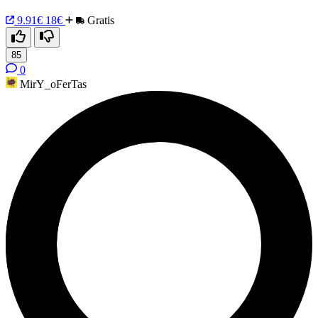
9.91€
18€
Gratis
85
0
MirY_oFerTas