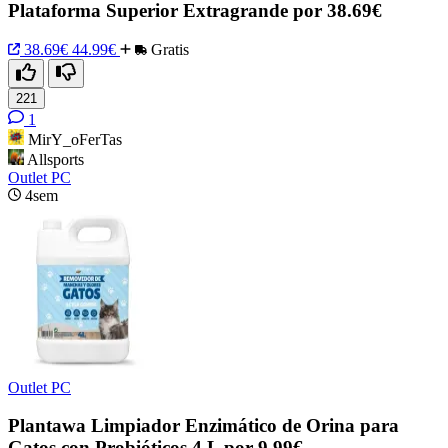
Plataforma Superior Extragrande por 38.69€
38.69€
44.99€
Gratis
221
1
MirY_oFerTas
Allsports
Outlet PC
4sem
Outlet PC
Plantawa Limpiador Enzimático de Orina para
Gatos con Probióticos 4 L por 9.99€