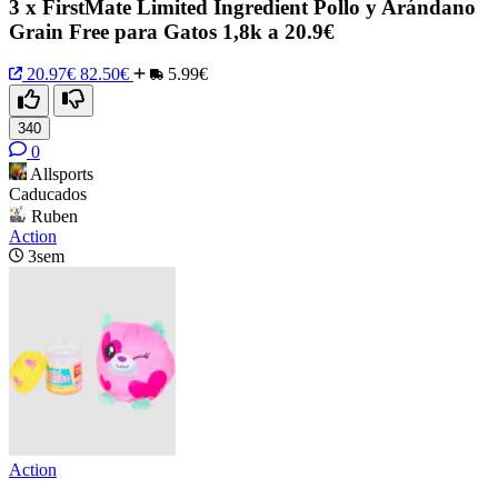
3 x FirstMate Limited Ingredient Pollo y Arándano
Grain Free para Gatos 1,8k a 20.9€
20.97€
82.50€
5.99€
340
0
Allsports
Caducados
Ruben
Action
3sem
Action