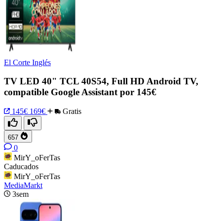
El Corte Inglés
TV LED 40" TCL 40S54, Full HD Android TV,
compatible Google Assistant por 145€
145€
169€
Gratis
657
0
MirY_oFerTas
Caducados
MirY_oFerTas
MediaMarkt
3sem