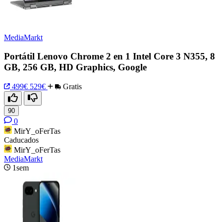
MediaMarkt
Portátil Lenovo Chrome 2 en 1 Intel Core 3 N355, 8
GB, 256 GB, HD Graphics, Google
499€
529€
Gratis
90
0
MirY_oFerTas
Caducados
MirY_oFerTas
MediaMarkt
1sem