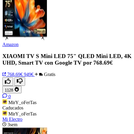
Amazon
XIAOMI TV S Mini LED 75" QLED Mini LED, 4K
UHD, Smart TV con Google TV por 768.69€
768.69€
949€
Gratis
1128
0
MirY_oFerTas
Caducados
MirY_oFerTas
Mi Electro
3sem