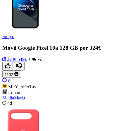
Simyo
Móvil Google Pixel 10a 128 GB por 324€
324€
549€
7€
1102
0
MirY_oFerTas
Lunam
MediaMarkt
4d