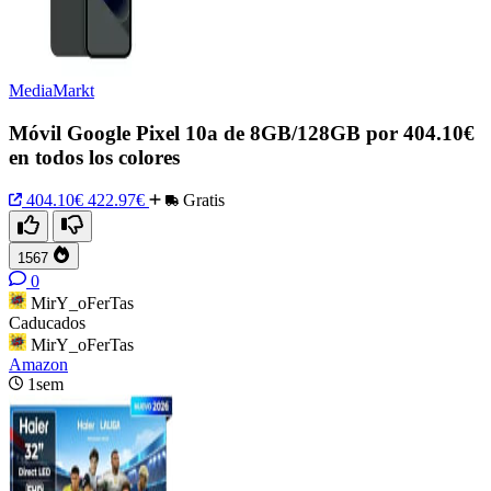
MediaMarkt
Móvil Google Pixel 10a de 8GB/128GB por 404.10€
en todos los colores
404.10€
422.97€
Gratis
1567
0
MirY_oFerTas
Caducados
MirY_oFerTas
Amazon
1sem