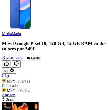
MediaMarkt
Móvil Google Pixel 10, 128 GB, 12 GB RAM en dos
colores por 549€
549€
589€
Gratis
856
0
MirY_oFerTas
Caducados
MirY_oFerTas
Amazon
3sem