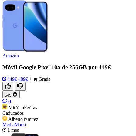
Amazon
Móvil Google Pixel 10a de 256GB por 449€
449€
489€
Gratis
545
0
MirY_oFerTas
Caducados
Alberto ramirez
MediaMarkt
1 mes