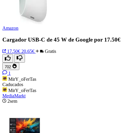
Amazon
Cargador USB-C de 45 W de Google por 17.50€
17.50€
20.65€
Gratis
702
1
MirY_oFerTas
Caducados
MirY_oFerTas
MediaMarkt
2sem