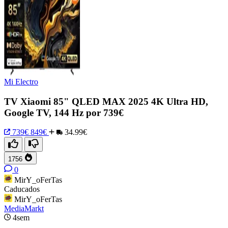
Mi Electro
TV Xiaomi 85" QLED MAX 2025 4K Ultra HD,
Google TV, 144 Hz por 739€
739€
849€
34.99€
1756
0
MirY_oFerTas
Caducados
MirY_oFerTas
MediaMarkt
4sem