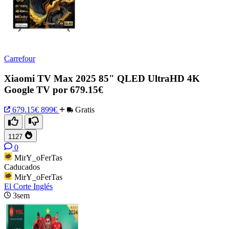
Carrefour
Xiaomi TV Max 2025 85" QLED UltraHD 4K
Google TV por 679.15€
679.15€
899€
Gratis
1127
0
MirY_oFerTas
Caducados
MirY_oFerTas
El Corte Inglés
3sem