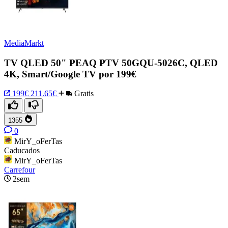
MediaMarkt
TV QLED 50" PEAQ PTV 50GQU-5026C, QLED
4K, Smart/Google TV por 199€
199€
211.65€
Gratis
1355
0
MirY_oFerTas
Caducados
MirY_oFerTas
Carrefour
2sem