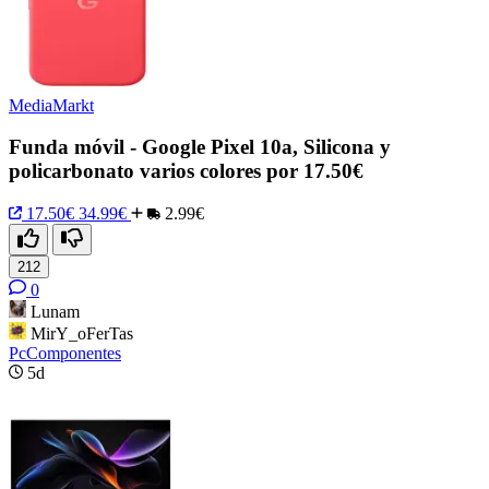
MediaMarkt
Funda móvil - Google Pixel 10a, Silicona y
policarbonato varios colores por 17.50€
17.50€
34.99€
2.99€
212
0
Lunam
MirY_oFerTas
PcComponentes
5d