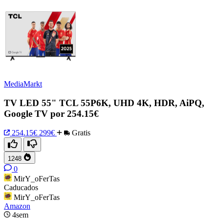
MediaMarkt
TV LED 55" TCL 55P6K, UHD 4K, HDR, AiPQ,
Google TV por 254.15€
254.15€
299€
Gratis
1248
0
MirY_oFerTas
Caducados
MirY_oFerTas
Amazon
4sem