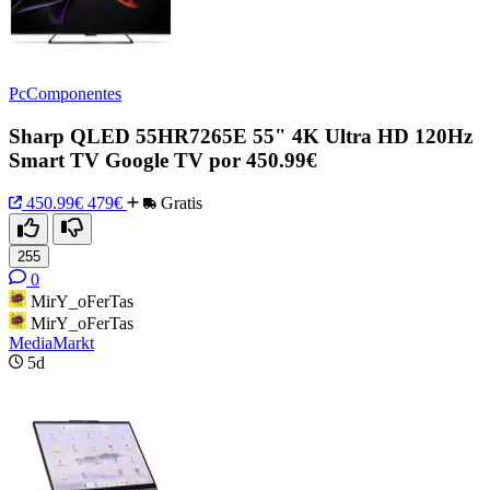
PcComponentes
Sharp QLED 55HR7265E 55" 4K Ultra HD 120Hz
Smart TV Google TV por 450.99€
450.99€
479€
Gratis
255
0
MirY_oFerTas
MirY_oFerTas
MediaMarkt
5d