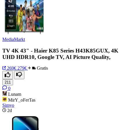
MediaMarkt
TV 4K 43" - Haier K85 Series H43K85GUX, 4K
UHD HDR10, Google TV, AI Picture Quality,
269€
279€
Gratis
211
0
Lunam
MirY_oFerTas
Simyo
2d