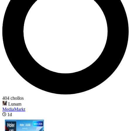
404 chollos
Lunam
MediaMarkt
1d