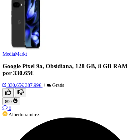
MediaMarkt
Google Pixel 9a, Obsidiana, 128 GB, 8 GB RAM
por 330.65€
330.65€
387.99€
Gratis
899
0
Alberto ramirez