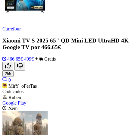
Carrefour
Xiaomi TV S 2025 65" QD Mini LED UltraHD 4K
Google TV por 466.65€
466.65€
499€
Gratis
255
0
MirY_oFerTas
Caducados
Ruben
Google Play
2sem