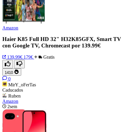
Amazon
Haier K85 Full HD 32" H32K85GFX, Smart TV
con Google TV, Chromecast por 139.99€
139.99€
179€
Gratis
1410
0
MirY_oFerTas
Caducados
Ruben
Amazon
2sem