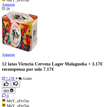
MirY_oFerTas
Amazon
2h
Amazon
12 latas Victoria Cerveza Lager Malagueña + 3.17€
recompensa por solo 7.17€
7.17€
Gratis
803
0
MirY_oFerTas
MirY_oFerTas