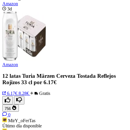
Amazon
3d
Amazon
12 latas Turia Märzen Cerveza Tostada Reflejos
Rojizos 33 cl por 6.17€
6.17€
8.28€
Gratis
756
0
MirY_oFerTas
Último día disponible