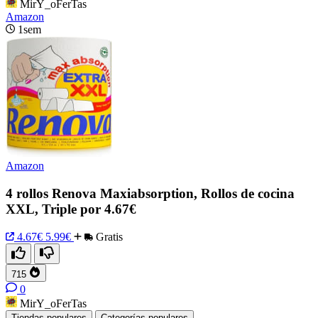
MirY_oFerTas
Amazon
1sem
Amazon
4 rollos Renova Maxiabsorption, Rollos de cocina
XXL, Triple por 4.67€
4.67€
5.99€
Gratis
715
0
MirY_oFerTas
Tiendas populares
Categorías populares