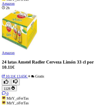
Amazon
2h
Amazon
24 latas Amstel Radler Cerveza Limón 33 cl por
10.11€
10.11€
13.65€
Gratis
1128
0
MirY_oFerTas
MirY_oFerTas