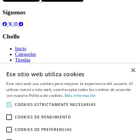
Síguenos
Chollo
Inicio
Categorías
Tiendas
Gratis
×
Ese sitio web utiliza cookies
Acerca de
Este sitio web usa cookies para mejorar la experiencia del usuario. Al
utilizar nuestro sitio web, usted acepta todas las cookies de acuerdo
Sobre nosotros
Contacto
con nuestra Política de cookies.
Más información
Reglas de publicación
COOKIES ESTRICTAMENTE NECESARIAS
Información legal
COOKIES DE RENDIMIENTO
Privacidad
COOKIES DE PREFERENCIAS
Declaración de cookies
Términos y condiciones