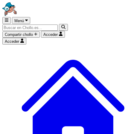
Menú
Compartir chollo
Acceder
Acceder