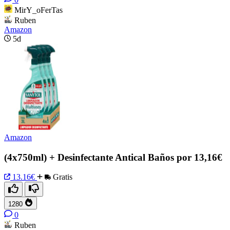
MirY_oFerTas
Ruben
Amazon
5d
Amazon
(4x750ml) + Desinfectante Antical Baños por 13,16€
13.16€
Gratis
1280
0
Ruben