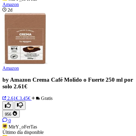
Amazon
2d
Amazon
by Amazon Crema Café Molido o Fuerte 250 ml por
solo 2.61€
2.61€
3.45€
Gratis
956
0
MirY_oFerTas
Último día disponible