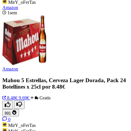
MirY_oFerTas
Amazon
1sem
Amazon
Mahou 5 Estrellas, Cerveza Lager Dorada, Pack 24
Botellines x 25cl por 8.48€
8.48€
9.69€
Gratis
891
0
MirY_oFerTas