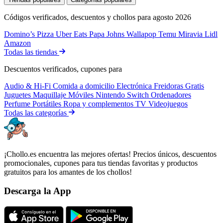
Códigos verificados, descuentos y chollos para agosto 2026
Domino’s Pizza
Uber Eats
Papa Johns
Wallapop
Temu
Miravia
Lidl
Amazon
Todas las tiendas
Descuentos verificados, cupones para
Audio & Hi-Fi
Comida a domicilio
Electrónica
Freidoras
Gratis
Juguetes
Maquillaje
Móviles
Nintendo Switch
Ordenadores
Perfume
Portátiles
Ropa y complementos
TV
Videojuegos
Todas las categorías
¡Chollo.es encuentra las mejores ofertas! Precios únicos, descuentos
promocionales, cupones para tus tiendas favoritas y productos
gratuitos para los amantes de los chollos!
Descarga la App