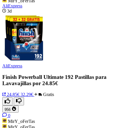
MirY_oFerTas
AliExpress
3d
AliExpress
Finish Powerball Ultimate 192 Pastillas para
Lavavajillas por 24.85€
24.85€
32.29€
Gratis
956
0
MirY_oFerTas
MirY_oFerTas