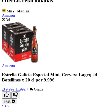
Ofertas relacionadas
MirY_oFerTas
Amazon
3d
Amazon
Estrella Galicia Especial Mini, Cerveza Lager, 24
Botellines x 20 cl por 9.99€
9.99€
11.99€
Gratis
1645
0