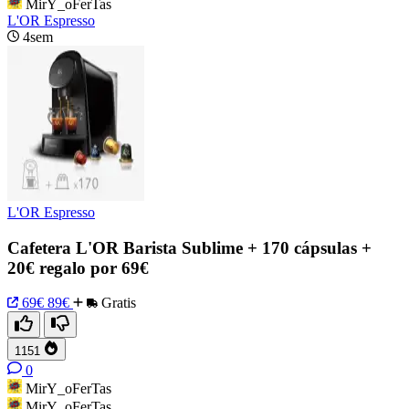
MirY_oFerTas
L'OR Espresso
4sem
L'OR Espresso
Cafetera L'OR Barista Sublime + 170 cápsulas +
20€ regalo por 69€
69€
89€
Gratis
1151
0
MirY_oFerTas
MirY_oFerTas