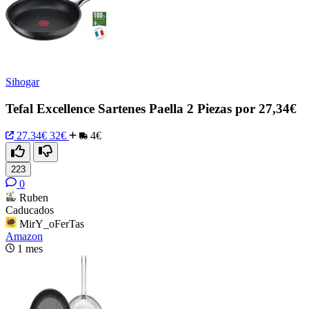
Sihogar
Tefal Excellence Sartenes Paella 2 Piezas por 27,34€
27.34€
32€
4€
223
0
Ruben
Caducados
MirY_oFerTas
Amazon
1 mes