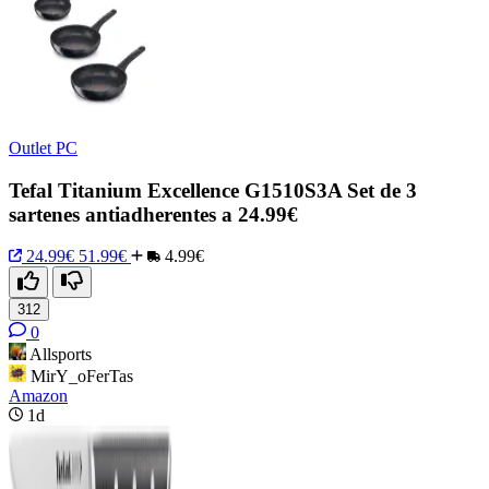
Outlet PC
Tefal Titanium Excellence G1510S3A Set de 3
sartenes antiadherentes a 24.99€
24.99€
51.99€
4.99€
312
0
Allsports
MirY_oFerTas
Amazon
1d