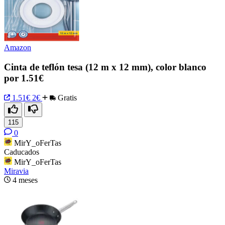
Amazon
Cinta de teflón tesa (12 m x 12 mm), color blanco
por 1.51€
1.51€
2€
Gratis
115
0
MirY_oFerTas
Caducados
MirY_oFerTas
Miravia
4 meses