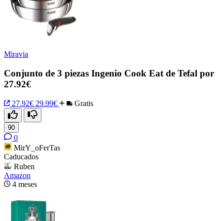
Miravia
Conjunto de 3 piezas Ingenio Cook Eat de Tefal por
27.92€
27.92€
29.99€
Gratis
90
0
MirY_oFerTas
Caducados
Ruben
Amazon
4 meses