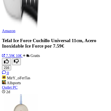
Amazon
Tefal Ice Force Cuchillo Universal 11cm, Acero
Inoxidable Ice Force por 7.59€
7.59€
10€
Gratis
216
0
MirY_oFerTas
Allsports
Outlet PC
2d