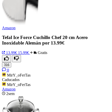
Amazon
Tefal Ice Force Cuchillo Chef 20 cm Acero
Inoxidable Alemán por 13.99€
13.99€
15.99€
Gratis
316
0
MirY_oFerTas
Caducados
MirY_oFerTas
Amazon
2sem