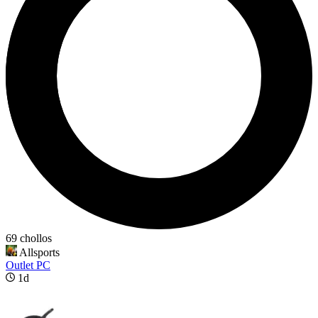
69 chollos
Allsports
Outlet PC
1d