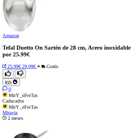
Amazon
Tefal Duetto On Sartén de 28 cm, Acero inoxidable
por 25.99€
25.99€
29.99€
Gratis
915
0
MirY_oFerTas
Caducados
MirY_oFerTas
Miravia
2 meses