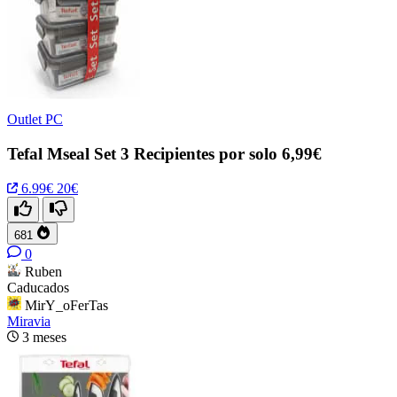
Outlet PC
Tefal Mseal Set 3 Recipientes por solo 6,99€
6.99€
20€
681
0
Ruben
Caducados
MirY_oFerTas
Miravia
3 meses