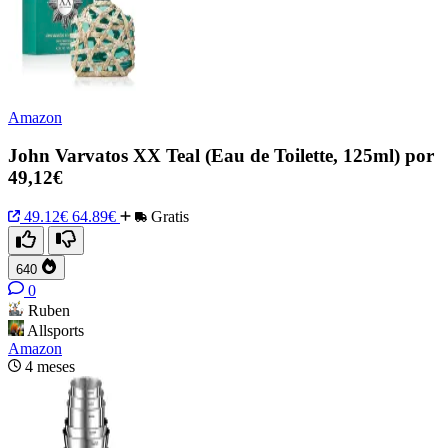
Amazon
John Varvatos XX Teal (Eau de Toilette, 125ml) por
49,12€
49.12€
64.89€
Gratis
640
0
Ruben
Allsports
Amazon
4 meses