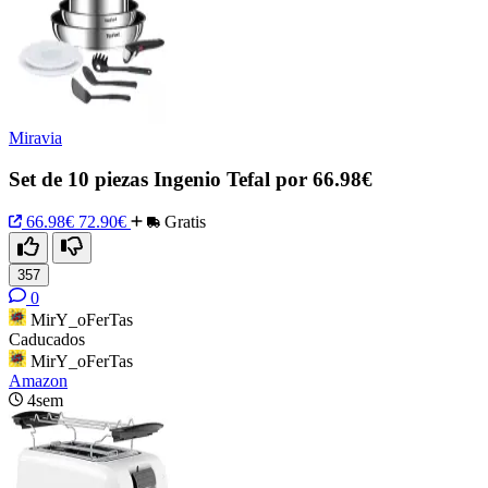
Miravia
Set de 10 piezas Ingenio Tefal por 66.98€
66.98€
72.90€
Gratis
357
0
MirY_oFerTas
Caducados
MirY_oFerTas
Amazon
4sem