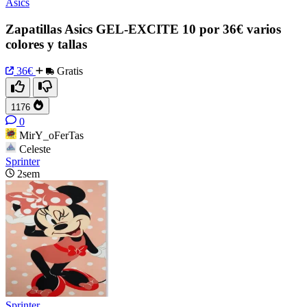
Asics
Zapatillas Asics GEL-EXCITE 10 por 36€ varios
colores y tallas
36€
Gratis
1176
0
MirY_oFerTas
Celeste
Sprinter
2sem
Sprinter