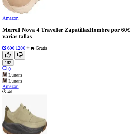
Amazon
Merrell Nova 4 Traveller ZapatillasHombre por 60€
varias tallas
60€
120€
Gratis
192
0
Lunam
Lunam
Amazon
4d