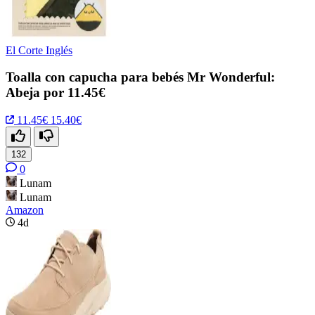
El Corte Inglés
Toalla con capucha para bebés Mr Wonderful:
Abeja por 11.45€
11.45€
15.40€
132
0
Lunam
Lunam
Amazon
4d