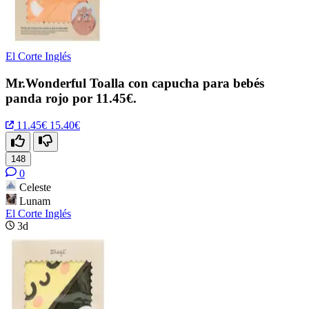
El Corte Inglés
Mr.Wonderful Toalla con capucha para bebés
panda rojo por 11.45€.
11.45€
15.40€
148
0
Celeste
Lunam
El Corte Inglés
3d