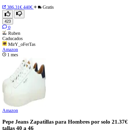
386.31€
440€
Gratis
423
0
Ruben
Caducados
MirY_oFerTas
Amazon
1 mes
Amazon
Pepe Jeans Zapatillas para Hombres por solo 21.37€
tallas 40 a 46