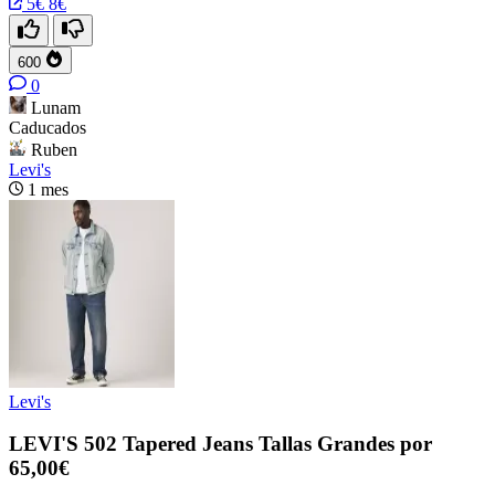
5€
8€
600
0
Lunam
Caducados
Ruben
Levi's
1 mes
Levi's
LEVI'S 502 Tapered Jeans Tallas Grandes por
65,00€