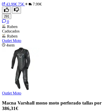
43.99€
75€
7.99€
291
0
Ruben
Caducados
Ruben
Outlet Moto
4sem
Outlet Moto
Macna Varshall mono moto perforado tallas por
386,31€