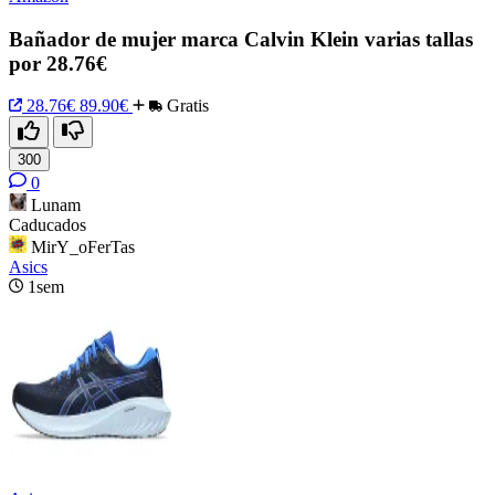
Bañador de mujer marca Calvin Klein varias tallas
por 28.76€
28.76€
89.90€
Gratis
300
0
Lunam
Caducados
MirY_oFerTas
Asics
1sem