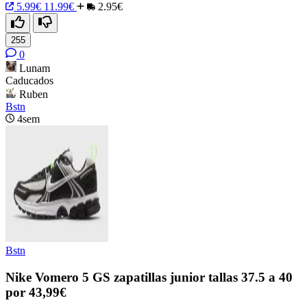
5.99€
11.99€
2.95€
255
0
Lunam
Caducados
Ruben
Bstn
4sem
Bstn
Nike Vomero 5 GS zapatillas junior tallas 37.5 a 40
por 43,99€