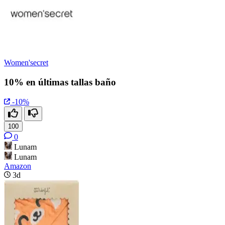
Women'secret
10% en últimas tallas baño
-10%
100
0
Lunam
Lunam
Amazon
3d