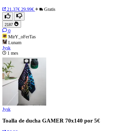
21.37€
29.99€
Gratis
2187
0
MirY_oFerTas
Lunam
Jysk
1 mes
Jysk
Toalla de ducha GAMER 70x140 por 5€