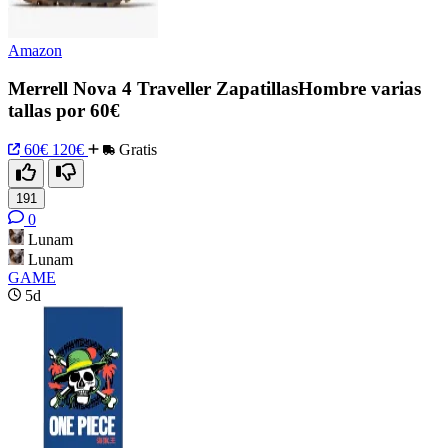
Amazon
Merrell Nova 4 Traveller ZapatillasHombre varias
tallas por 60€
60€
120€
Gratis
191
0
Lunam
Lunam
GAME
5d