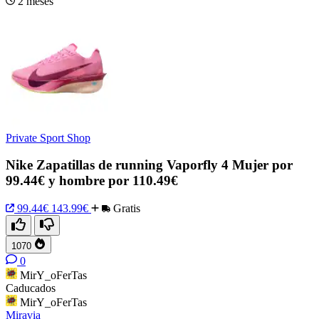
2 meses
Private Sport Shop
Nike Zapatillas de running Vaporfly 4 Mujer por
99.44€ y hombre por 110.49€
99.44€
143.99€
Gratis
1070
0
MirY_oFerTas
Caducados
MirY_oFerTas
Miravia