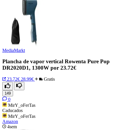
MediaMarkt
Plancha de vapor vertical Rowenta Pure Pop
DR2020D1, 1300W por 23.72€
23.72€
28.99€
Gratis
149
0
MirY_oFerTas
Caducados
MirY_oFerTas
Amazon
4sem