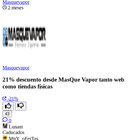
Masquevapor
2 meses
Masquevapor
21% descuento desde MasQue Vapor tanto web
como tiendas físicas
-21%
43
0
Lunam
Caducados
MirY_oFerTas