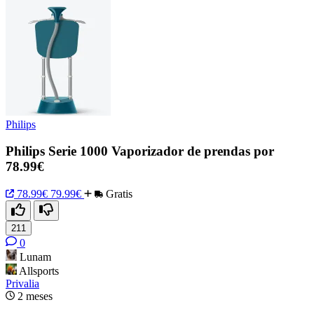
Philips
Philips Serie 1000 Vaporizador de prendas por
78.99€
78.99€
79.99€
Gratis
211
0
Lunam
Allsports
Privalia
2 meses