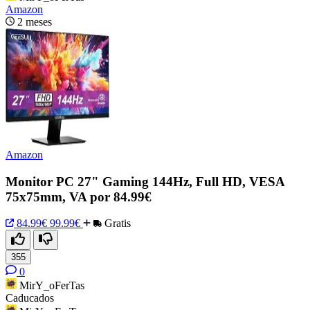
Amazon
2 meses
Amazon
Monitor PC 27" Gaming 144Hz, Full HD, VESA
75x75mm, VA por 84.99€
84.99€
99.99€
Gratis
355
0
MirY_oFerTas
Caducados