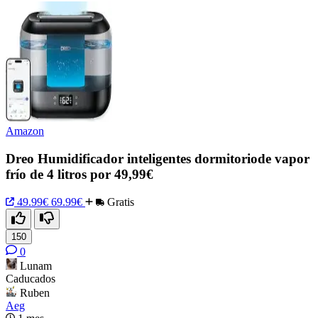
Amazon
Dreo Humidificador inteligentes dormitoriode vapor
frío de 4 litros por 49,99€
49.99€
69.99€
Gratis
150
0
Lunam
Caducados
Ruben
Aeg