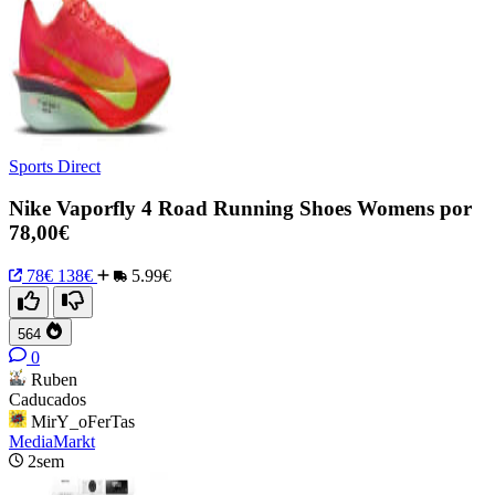
Sports Direct
Nike Vaporfly 4 Road Running Shoes Womens por
78,00€
78€
138€
5.99€
564
0
Ruben
Caducados
MirY_oFerTas
MediaMarkt
2sem