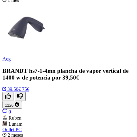
1 mes
Aeg
BRANDT hs7-1-4mn plancha de vapor vertical de
1400 w de potencia por 39,50€
39.50€
75€
1126
0
Ruben
Lunam
Outlet PC
2 meses