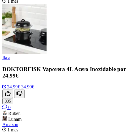
1 mes
Ikea
DOKTORFISK Vaporera 4L Acero Inoxidable por
24,99€
24.99€
34.99€
335
0
Ruben
Lunam
Amazon
1 mes