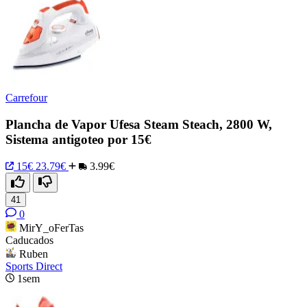
Carrefour
Plancha de Vapor Ufesa Steam Steach, 2800 W,
Sistema antigoteo por 15€
15€
23.79€
3.99€
41
0
MirY_oFerTas
Caducados
Ruben
Sports Direct
1sem