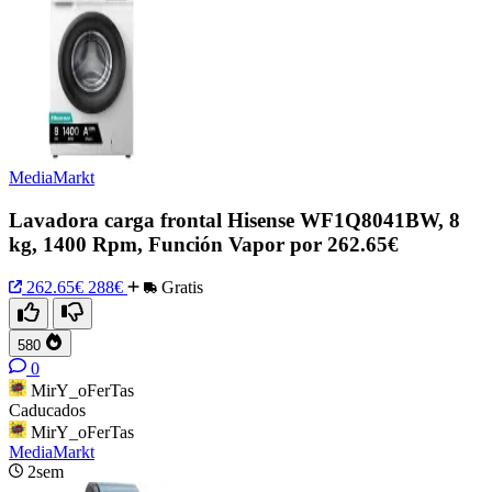
MediaMarkt
Lavadora carga frontal Hisense WF1Q8041BW, 8
kg, 1400 Rpm, Función Vapor por 262.65€
262.65€
288€
Gratis
580
0
MirY_oFerTas
Caducados
MirY_oFerTas
MediaMarkt
2sem