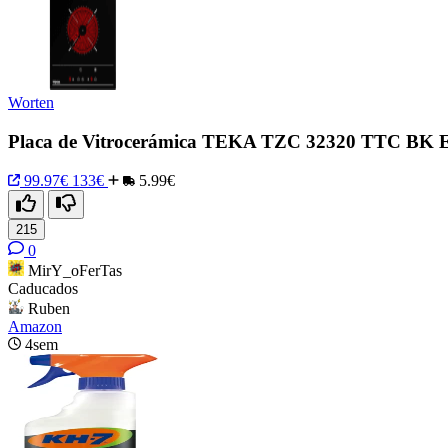
Worten
Placa de Vitrocerámica TEKA TZC 32320 TTC BK Elé
99.97€
133€
5.99€
215
0
MirY_oFerTas
Caducados
Ruben
Amazon
4sem