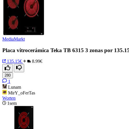
MediaMarkt
Placa vitrocerámica Teka TB 6315 3 zonas por 135.1
135.15€
8.99€
280
1
Lunam
MirY_oFerTas
Worten
1sem