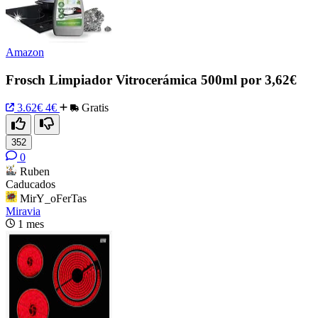
Amazon
Frosch Limpiador Vitrocerámica 500ml por 3,62€
3.62€
4€
Gratis
352
0
Ruben
Caducados
MirY_oFerTas
Miravia
1 mes