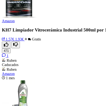
Amazon
KH7 Limpiador Vitrocerámica Industrial 500ml por 
1.57€
1.93€
Gratis
471
1
Ruben
Caducados
Ruben
Amazon
1 mes