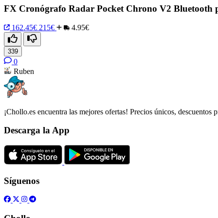
FX Cronógrafo Radar Pocket Chrono V2 Bluetooth 
162.45€
215€
4.95€
339
0
Ruben
¡Chollo.es encuentra las mejores ofertas! Precios únicos, descuentos p
Descarga la App
Síguenos