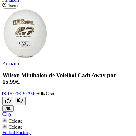
4sem
Amazon
Wilson Minibalón de Voleibol Cadt Away por
15.99€.
15.99€
30.25€
Gratis
290
0
Celeste
Celeste
Fútbol Factory