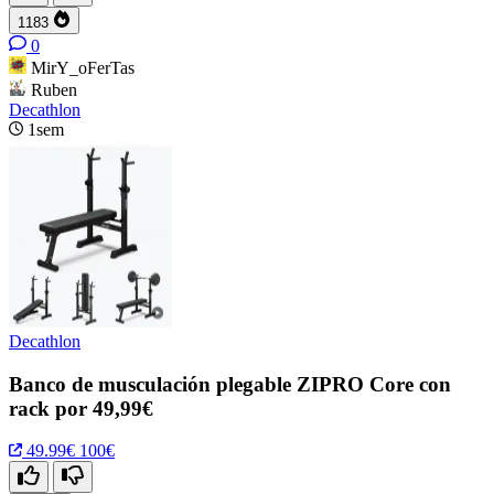
1183
0
MirY_oFerTas
Ruben
Decathlon
1sem
Decathlon
Banco de musculación plegable ZIPRO Core con
rack por 49,99€
49.99€
100€