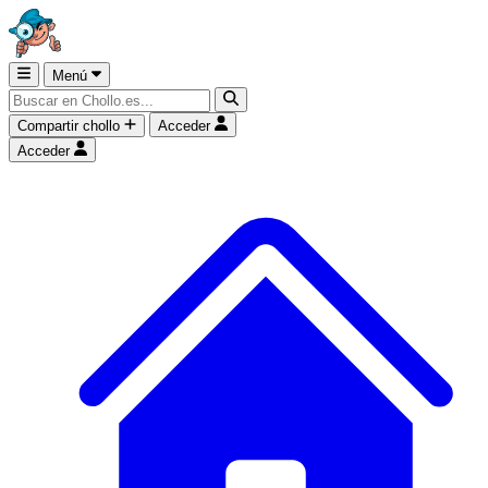
Menú
Compartir chollo
Acceder
Acceder