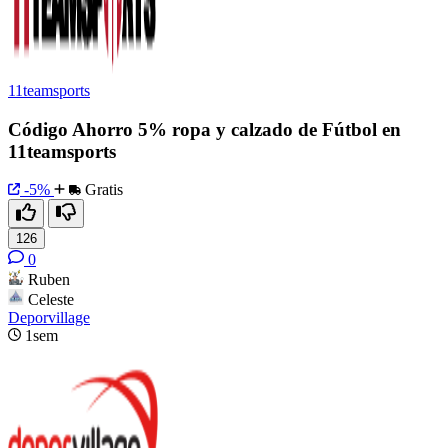
11teamsports
Código Ahorro 5% ropa y calzado de Fútbol en
11teamsports
-5%
Gratis
126
0
Ruben
Celeste
Deporvillage
1sem