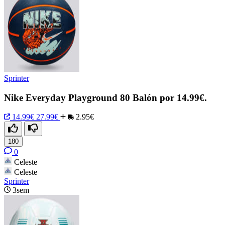
Sprinter
Nike Everyday Playground 80 Balón por 14.99€.
14.99€
27.99€
2.95€
180
0
Celeste
Celeste
Sprinter
3sem