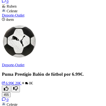
0
Ruben
Celeste
Deporte-Outlet
4sem
Deporte-Outlet
Puma Prestigio Balón de fútbol por 6.99€.
6.99€
20€
8€
455
0
Celeste