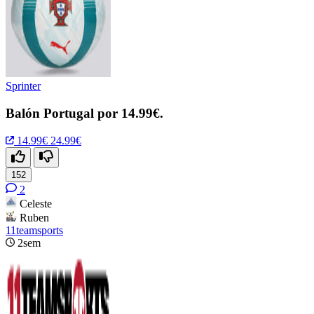
Sprinter
Balón Portugal por 14.99€.
14.99€
24.99€
152
2
Celeste
Ruben
11teamsports
2sem