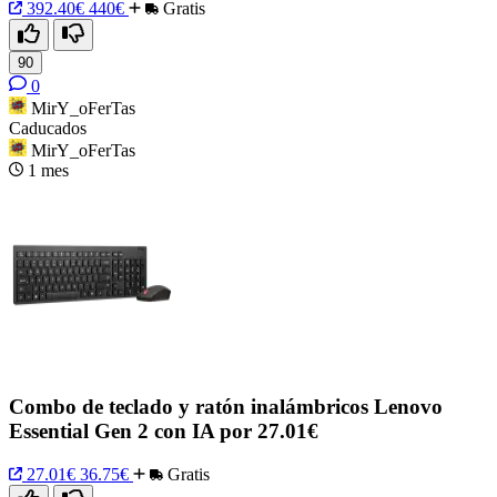
392.40€
440€
Gratis
90
0
MirY_oFerTas
Caducados
MirY_oFerTas
1 mes
Combo de teclado y ratón inalámbricos Lenovo
Essential Gen 2 con IA por 27.01€
27.01€
36.75€
Gratis