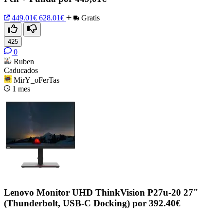
449.01€
628.01€
Gratis
425
0
Ruben
Caducados
MirY_oFerTas
1 mes
Lenovo Monitor UHD ThinkVision P27u-20 27"
(Thunderbolt, USB-C Docking) por 392.40€