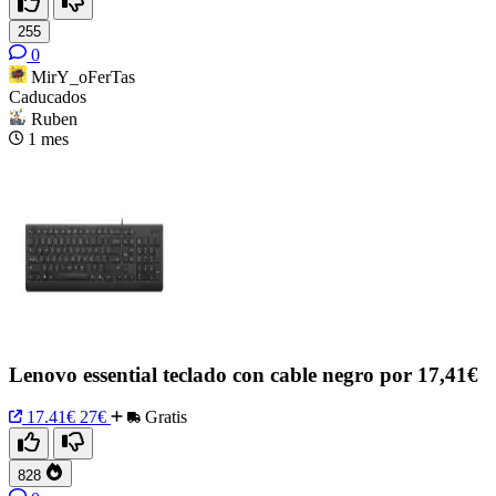
255
0
MirY_oFerTas
Caducados
Ruben
1 mes
Lenovo essential teclado con cable negro por 17,41€
17.41€
27€
Gratis
828