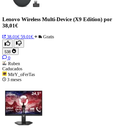
Lenovo Wireless Multi-Device (X9 Edition) por
38,01€
38.01€
59.01€
Gratis
538
0
Ruben
Caducados
MirY_oFerTas
3 meses