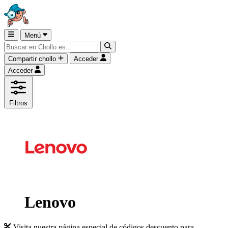
Menú
Compartir chollo
Acceder
Acceder
Filtros
Lenovo
Visita nuestra página especial de códigos descuento para