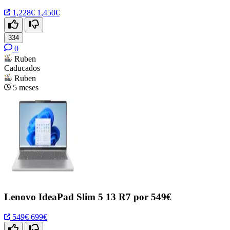
1,228€
1,450€
334
0
Ruben
Caducados
Ruben
5 meses
Lenovo IdeaPad Slim 5 13 R7 por 549€
549€
699€