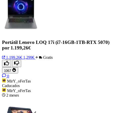
Portátil Lenovo LOQ 17i (i7-16GB-1TB-RTX 5070)
por 1.199,26€
1,199.26€
1,299€
Gratis
1067
0
MirY_oFerTas
Caducados
MirY_oFerTas
2 meses