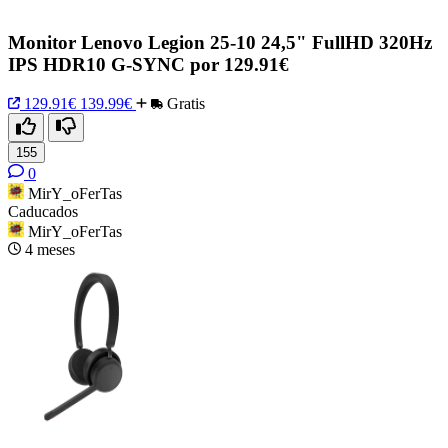
Monitor Lenovo Legion 25-10 24,5" FullHD 320Hz
IPS HDR10 G-SYNC por 129.91€
129.91€
139.99€
Gratis
155
0
MirY_oFerTas
Caducados
MirY_oFerTas
4 meses