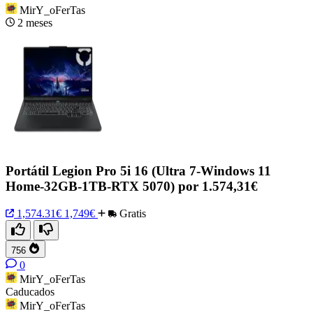
MirY_oFerTas
2 meses
Portátil Legion Pro 5i 16 (Ultra 7-Windows 11
Home-32GB-1TB-RTX 5070) por 1.574,31€
1,574.31€
1,749€
Gratis
756
0
MirY_oFerTas
Caducados
MirY_oFerTas