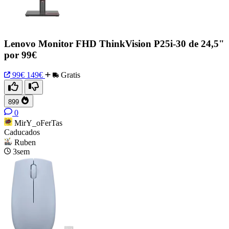
Lenovo Monitor FHD ThinkVision P25i-30 de 24,5"
por 99€
99€
149€
Gratis
899
0
MirY_oFerTas
Caducados
Ruben
3sem