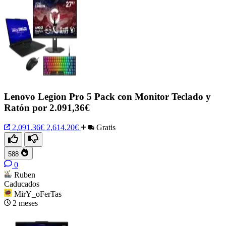
Lenovo Legion Pro 5 Pack con Monitor Teclado y
Ratón por 2.091,36€
2,091.36€
2,614.20€
Gratis
588
0
Ruben
Caducados
MirY_oFerTas
2 meses