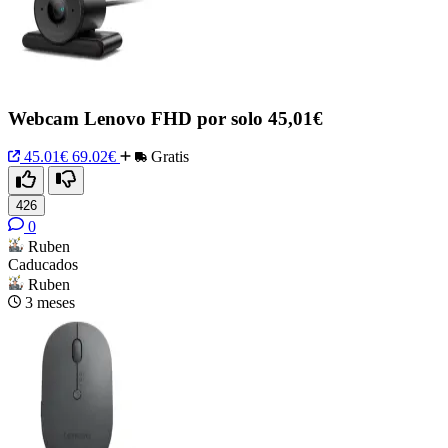
Webcam Lenovo FHD por solo 45,01€
45.01€
69.02€
Gratis
426
0
Ruben
Caducados
Ruben
3 meses