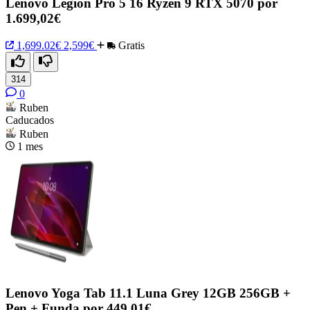
Lenovo Legion Pro 5 16 Ryzen 9 RTX 5070 por
1.699,02€
1,699.02€
2,599€
Gratis
314
0
Ruben
Caducados
Ruben
1 mes
Lenovo Yoga Tab 11.1 Luna Grey 12GB 256GB +
Pen + Funda por 449,01€