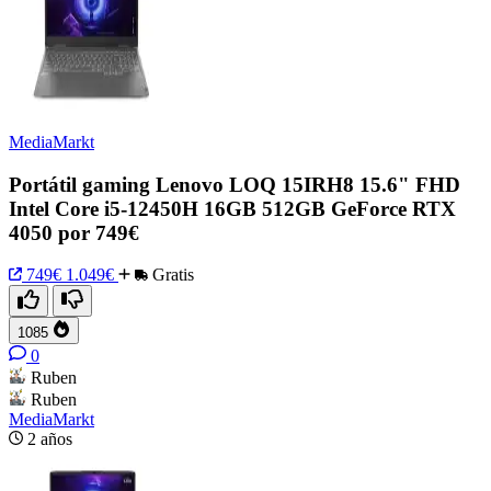
MediaMarkt
Portátil gaming Lenovo LOQ 15IRH8 15.6" FHD
Intel Core i5-12450H 16GB 512GB GeForce RTX
4050 por 749€
749€
1.049€
Gratis
1085
0
Ruben
Ruben
MediaMarkt
2 años