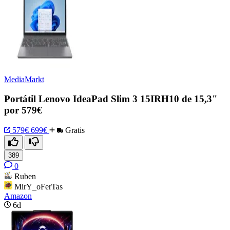
MediaMarkt
Portátil Lenovo IdeaPad Slim 3 15IRH10 de 15,3"
por 579€
579€
699€
Gratis
389
0
Ruben
MirY_oFerTas
Amazon
6d