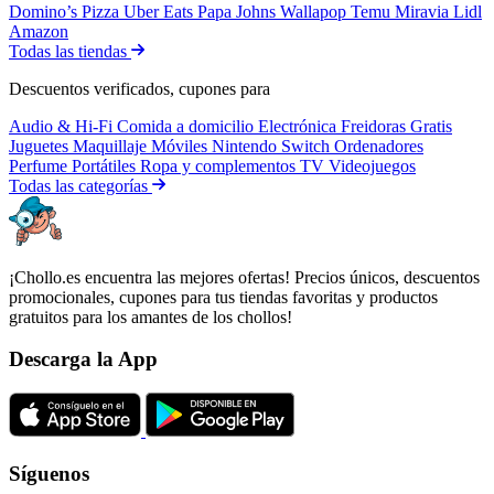
Domino’s Pizza
Uber Eats
Papa Johns
Wallapop
Temu
Miravia
Lidl
Amazon
Todas las tiendas
Descuentos verificados, cupones para
Audio & Hi-Fi
Comida a domicilio
Electrónica
Freidoras
Gratis
Juguetes
Maquillaje
Móviles
Nintendo Switch
Ordenadores
Perfume
Portátiles
Ropa y complementos
TV
Videojuegos
Todas las categorías
¡Chollo.es encuentra las mejores ofertas! Precios únicos, descuentos
promocionales, cupones para tus tiendas favoritas y productos
gratuitos para los amantes de los chollos!
Descarga la App
Síguenos