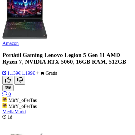
Amazon
Portátil Gaming Lenovo Legion 5 Gen 11 AMD
Ryzen 7, NVIDIA RTX 5060, 16GB RAM, 512GB
1,139€
1,199€
Gratis
356
0
MirY_oFerTas
MirY_oFerTas
MediaMarkt
1d