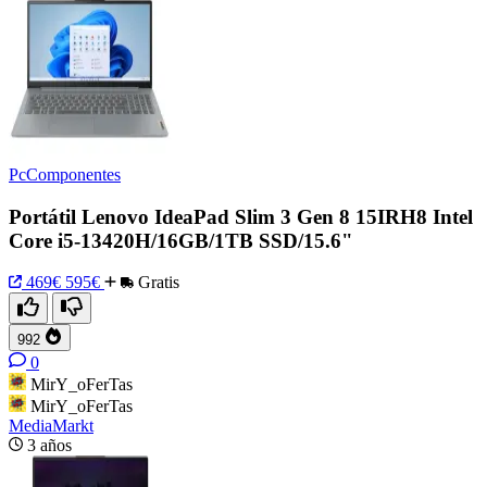
PcComponentes
Portátil Lenovo IdeaPad Slim 3 Gen 8 15IRH8 Intel
Core i5-13420H/16GB/1TB SSD/15.6"
469€
595€
Gratis
992
0
MirY_oFerTas
MirY_oFerTas
MediaMarkt
3 años