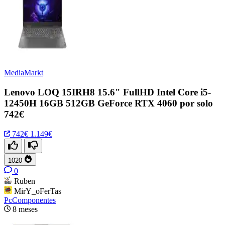
MediaMarkt
Lenovo LOQ 15IRH8 15.6" FullHD Intel Core i5-
12450H 16GB 512GB GeForce RTX 4060 por solo
742€
742€
1.149€
1020
0
Ruben
MirY_oFerTas
PcComponentes
8 meses