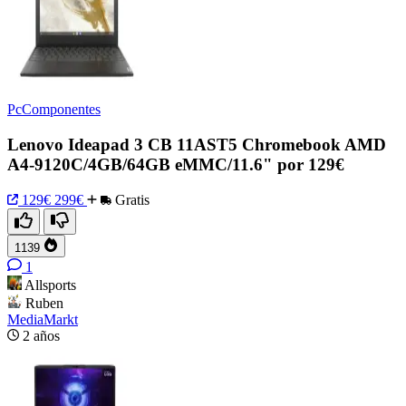
PcComponentes
Lenovo Ideapad 3 CB 11AST5 Chromebook AMD
A4-9120C/4GB/64GB eMMC/11.6" por 129€
129€
299€
Gratis
1139
1
Allsports
Ruben
MediaMarkt
2 años