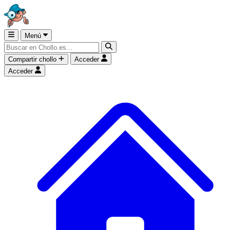
Menú
Compartir chollo
Acceder
Acceder