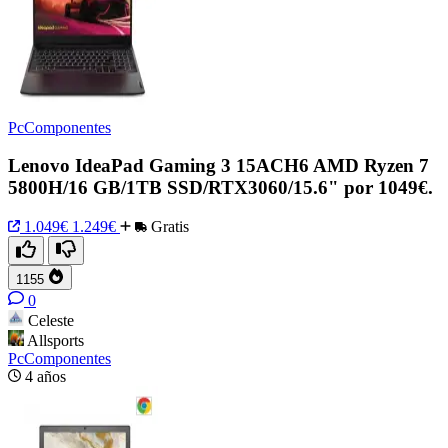
PcComponentes
Lenovo IdeaPad Gaming 3 15ACH6 AMD Ryzen 7
5800H/16 GB/1TB SSD/RTX3060/15.6" por 1049€.
1.049€
1.249€
Gratis
1155
0
Celeste
Allsports
PcComponentes
4 años