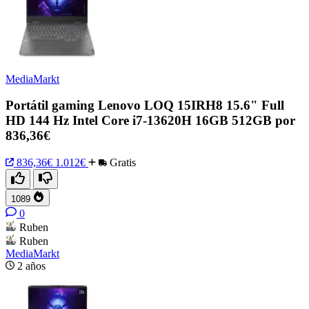
MediaMarkt
Portátil gaming Lenovo LOQ 15IRH8 15.6" Full
HD 144 Hz Intel Core i7-13620H 16GB 512GB por
836,36€
836,36€
1.012€
Gratis
1089
0
Ruben
Ruben
MediaMarkt
2 años