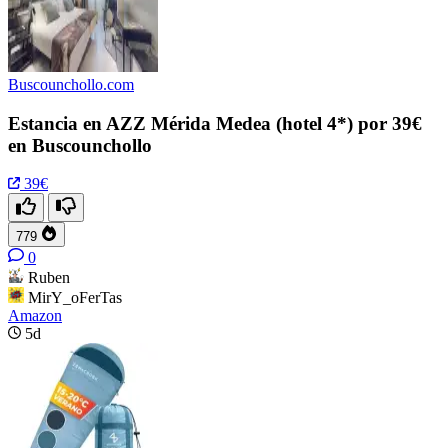
Buscounchollo.com
Estancia en AZZ Mérida Medea (hotel 4*) por 39€
en Buscounchollo
39€
779
0
Ruben
MirY_oFerTas
Amazon
5d