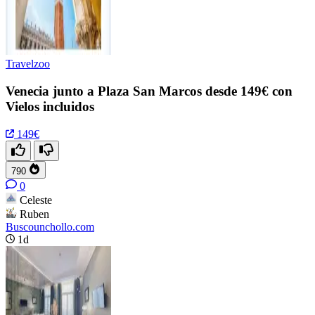
Travelzoo
Venecia junto a Plaza San Marcos desde 149€ con
Vielos incluidos
149€
790
0
Celeste
Ruben
Buscounchollo.com
1d