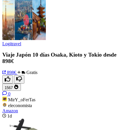
Logitravel
Viaje Japón 10 días Osaka, Kioto y Tokio desde
898€
898€
Gratis
1567
0
MirY_oFerTas
eleconomista
Amazon
1d