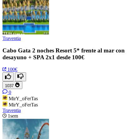
Traventia
Cabo Gata 2 noches Resort 5* frente al mar con
desayuno + SPA 2x1 desde 100€
100€
1037
0
MirY_oFerTas
MirY_oFerTas
Traventia
1sem