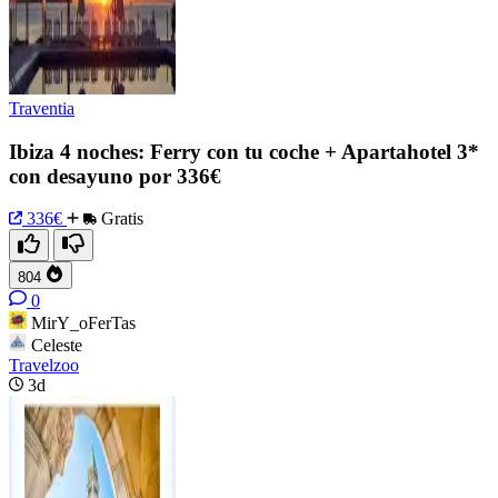
Traventia
Ibiza 4 noches: Ferry con tu coche + Apartahotel 3*
con desayuno por 336€
336€
Gratis
804
0
MirY_oFerTas
Celeste
Travelzoo
3d