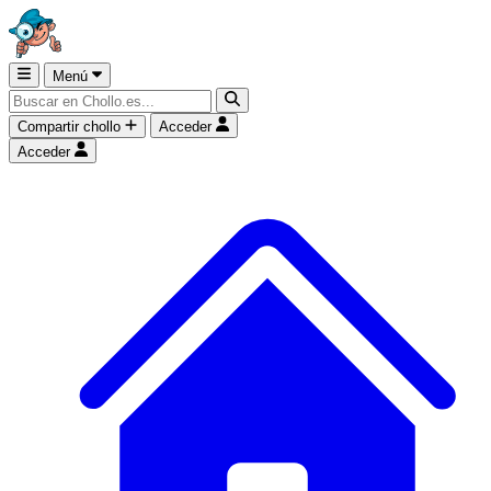
Menú
Compartir chollo
Acceder
Acceder