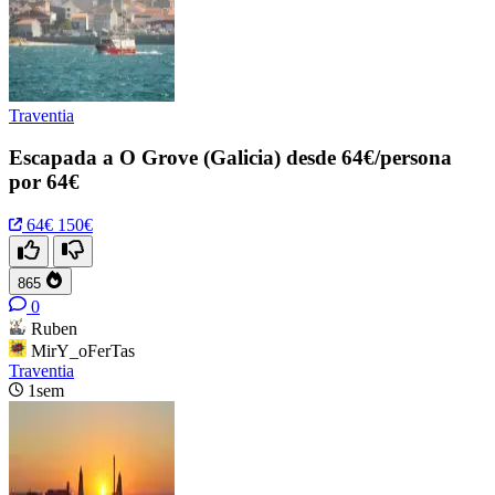
Traventia
Escapada a O Grove (Galicia) desde 64€/persona
por 64€
64€
150€
865
0
Ruben
MirY_oFerTas
Traventia
1sem