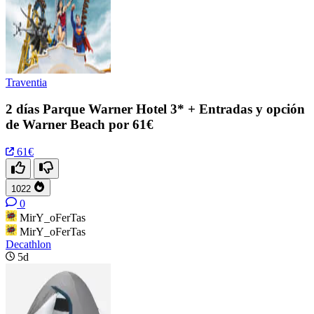
Traventia
2 días Parque Warner Hotel 3* + Entradas y opción
de Warner Beach por 61€
61€
1022
0
MirY_oFerTas
MirY_oFerTas
Decathlon
5d