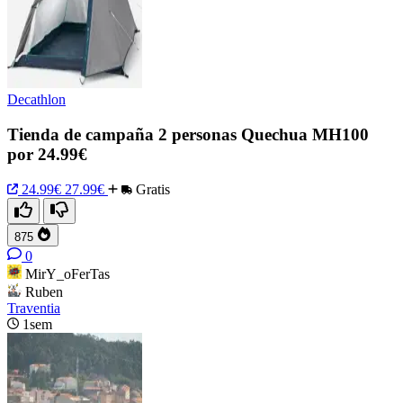
Decathlon
Tienda de campaña 2 personas Quechua MH100
por 24.99€
24.99€
27.99€
Gratis
875
0
MirY_oFerTas
Ruben
Traventia
1sem