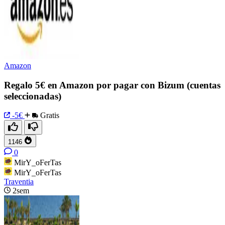
Amazon
Regalo 5€ en Amazon por pagar con Bizum (cuentas
seleccionadas)
-5€
Gratis
1146
0
MirY_oFerTas
MirY_oFerTas
Traventia
2sem