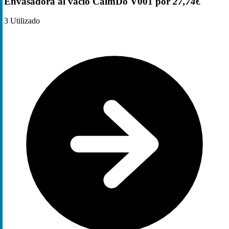
Envasadora al vacío CalmDo V001 por
27,74€
3
Utilizado