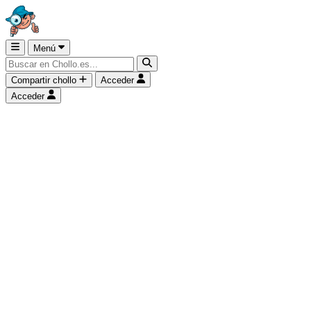
Menú
Compartir chollo
Acceder
Acceder