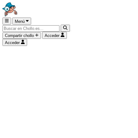
Menú
Compartir chollo
Acceder
Acceder