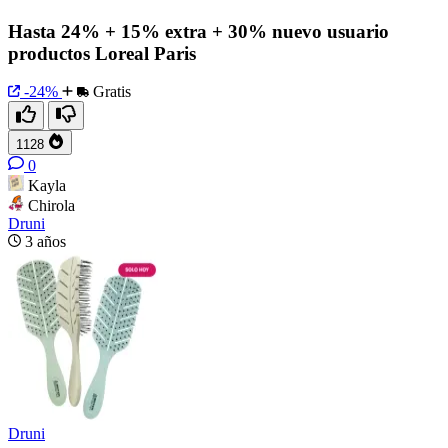
Hasta 24% + 15% extra + 30% nuevo usuario
productos Loreal Paris
-24%
Gratis
1128
0
Kayla
Chirola
Druni
3 años
Druni