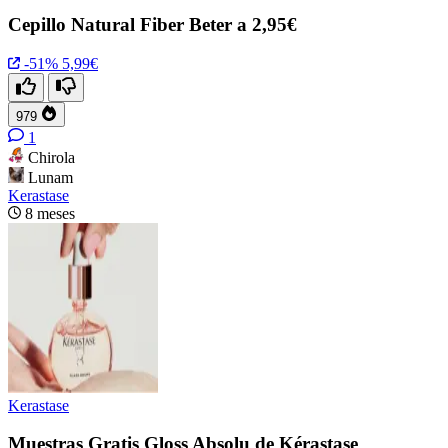
Cepillo Natural Fiber Beter a 2,95€
-51%
5,99€
979
1
Chirola
Lunam
Kerastase
8 meses
Kerastase
Muestras Gratis Gloss Absolu de Kérastase