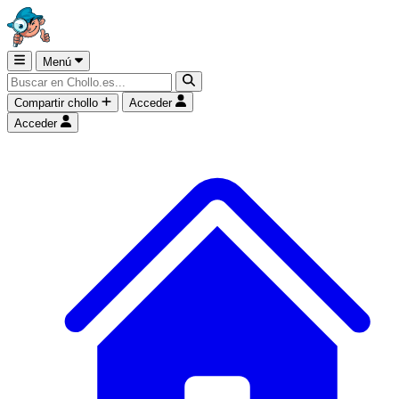
Menú
Compartir chollo
Acceder
Acceder