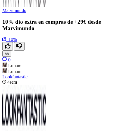
Marvimundo
10% dto extra en compras de +29€ desde
Marvimundo
-10%
55
0
Lunam
Lunam
Lookfantastic
4sem