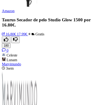
Amazon
Taurus Secador de pelo Studio Glow 1500 por
16.80€.
16.80€
17.99€
Gratis
180
0
Celeste
Lunam
Marvimundo
3sem