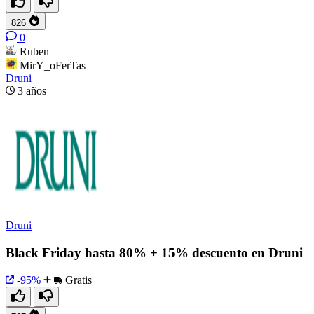
826
0
Ruben
MirY_oFerTas
Druni
3 años
Druni
Black Friday hasta 80% + 15% descuento en Druni
-95%
Gratis