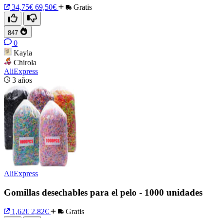
34,75€
69,50€
Gratis
847
0
Kayla
Chirola
AliExpress
3 años
AliExpress
Gomillas desechables para el pelo - 1000 unidades
1,62€
2,82€
Gratis