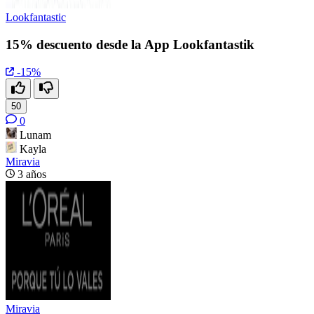
Lookfantastic
15% descuento desde la App Lookfantastik
-15%
50
0
Lunam
Kayla
Miravia
3 años
Miravia