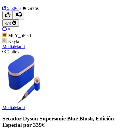
5,50€
Gratis
873
5
MirY_oFerTas
Kayla
MediaMarkt
2 años
MediaMarkt
Secador Dyson Supersonic Blue Blush, Edición
Especial por 339€