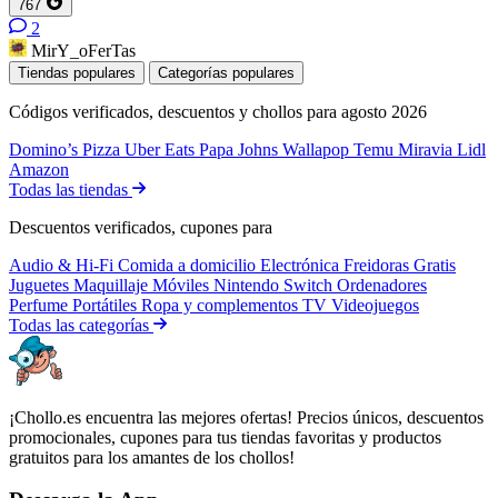
767
2
MirY_oFerTas
Tiendas populares
Categorías populares
Códigos verificados, descuentos y chollos para agosto 2026
Domino’s Pizza
Uber Eats
Papa Johns
Wallapop
Temu
Miravia
Lidl
Amazon
Todas las tiendas
Descuentos verificados, cupones para
Audio & Hi-Fi
Comida a domicilio
Electrónica
Freidoras
Gratis
Juguetes
Maquillaje
Móviles
Nintendo Switch
Ordenadores
Perfume
Portátiles
Ropa y complementos
TV
Videojuegos
Todas las categorías
¡Chollo.es encuentra las mejores ofertas! Precios únicos, descuentos
promocionales, cupones para tus tiendas favoritas y productos
gratuitos para los amantes de los chollos!