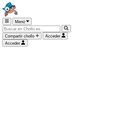
Menú
Compartir chollo
Acceder
Acceder