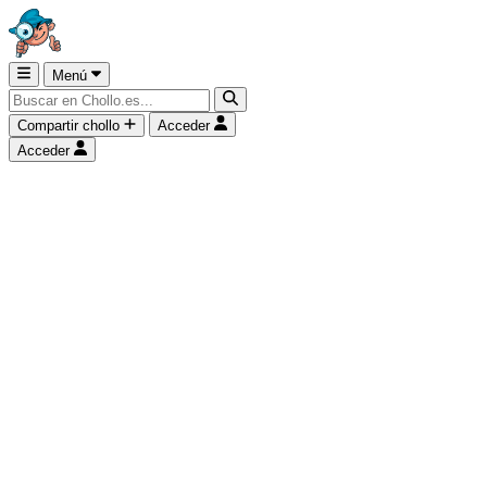
Menú
Compartir chollo
Acceder
Acceder