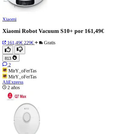
Xiaomi
Xiaomi Robot Vacuum S10+ por 161,49€
161,49€
229€
Gratis
813
2
MirY_oFerTas
MirY_oFerTas
AliExpress
2 años