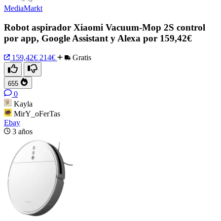
MediaMarkt
Robot aspirador Xiaomi Vacuum-Mop 2S control
por app, Google Assistant y Alexa por 159,42€
159,42€
214€
Gratis
655
0
Kayla
MirY_oFerTas
Ebay
3 años