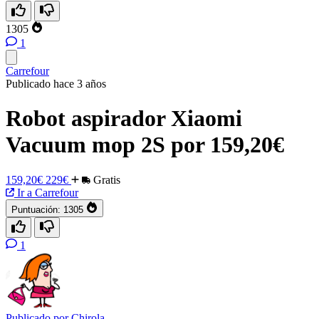
1305
1
Carrefour
Publicado hace 3 años
Robot aspirador Xiaomi
Vacuum mop 2S por 159,20€
159,20€
229€
Gratis
Ir a Carrefour
Puntuación:
1305
1
Publicado por
Chirola