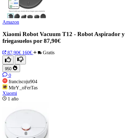
Amazon
Xiaomi Robot Vacuum T12 - Robot Aspirador y
friegasuelos por 87,90€
87,90€
160€
Gratis
950
0
franciscoju904
MirY_oFerTas
Xiaomi
1 año