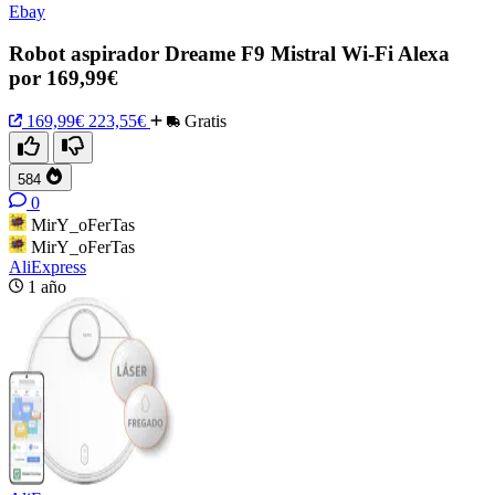
Ebay
Robot aspirador Dreame F9 Mistral Wi-Fi Alexa
por 169,99€
169,99€
223,55€
Gratis
584
0
MirY_oFerTas
MirY_oFerTas
AliExpress
1 año