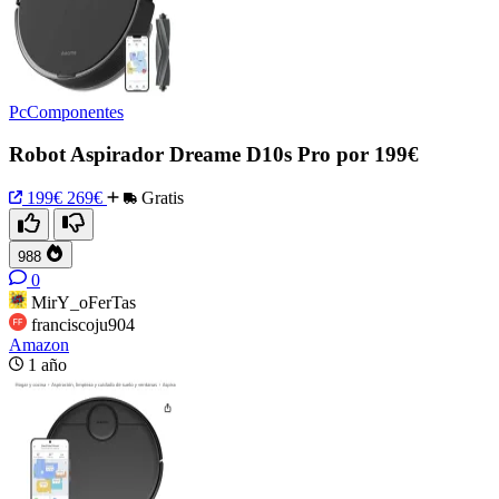
PcComponentes
Robot Aspirador Dreame D10s Pro por 199€
199€
269€
Gratis
988
0
MirY_oFerTas
franciscoju904
Amazon
1 año