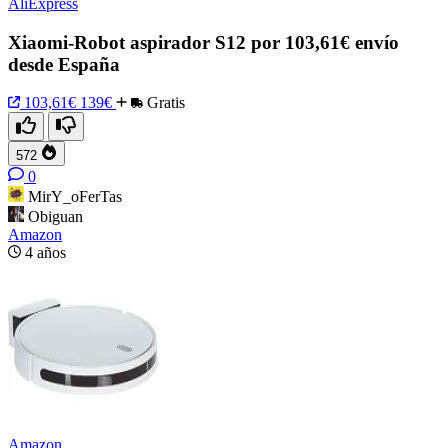
AliExpress
Xiaomi-Robot aspirador S12 por 103,61€ envío
desde España
103,61€
139€
Gratis
572
0
MirY_oFerTas
Obiguan
Amazon
4 años
Amazon