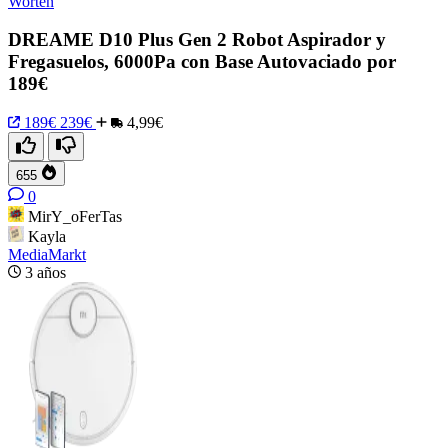
Worten
DREAME D10 Plus Gen 2 Robot Aspirador y
Fregasuelos, 6000Pa con Base Autovaciado por
189€
189€
239€
4,99€
655
0
MirY_oFerTas
Kayla
MediaMarkt
3 años