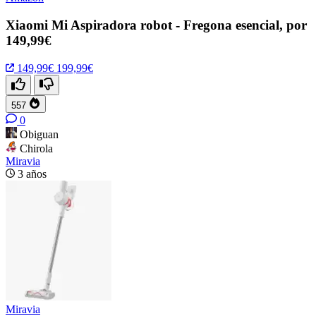
Xiaomi Mi Aspiradora robot - Fregona esencial, por
149,99€
149,99€
199,99€
557
0
Obiguan
Chirola
Miravia
3 años
Miravia