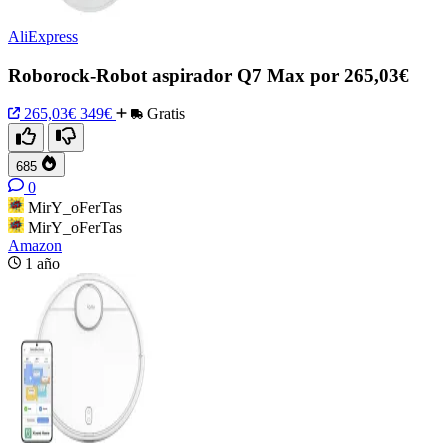
AliExpress
Roborock-Robot aspirador Q7 Max por 265,03€
265,03€
349€
Gratis
685
0
MirY_oFerTas
MirY_oFerTas
Amazon
1 año