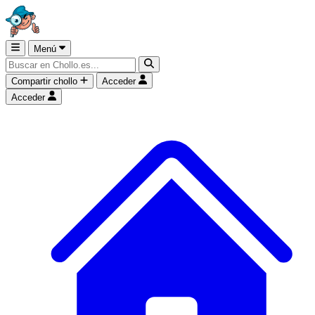
Menú
Compartir chollo
Acceder
Acceder