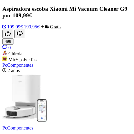
Aspiradora escoba Xiaomi Mi Vacuum Cleaner G9
por 109,99€
109,99€
199,95€
Gratis
498
0
Chirola
MirY_oFerTas
PcComponentes
2 años
PcComponentes