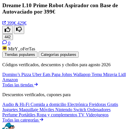
Dreame L10 Prime Robot Aspirador con Base de
Autovaciado por 399€
399€
429€
442
0
MirY_oFerTas
Tiendas populares
Categorías populares
Códigos verificados, descuentos y chollos para agosto 2026
Domino’s Pizza
Uber Eats
Papa Johns
Wallapop
Temu
Miravia
Lidl
Amazon
Todas las tiendas
Descuentos verificados, cupones para
Audio & Hi-Fi
Comida a domicilio
Electrónica
Freidoras
Gratis
Juguetes
Maquillaje
Móviles
Nintendo Switch
Ordenadores
Perfume
Portátiles
Ropa y complementos
TV
Videojuegos
Todas las categorías