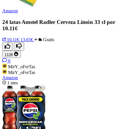
Amazon
24 latas Amstel Radler Cerveza Limón 33 cl por
10.11€
10.11€
13.65€
Gratis
1128
0
MirY_oFerTas
MirY_oFerTas
Amazon
1 mes