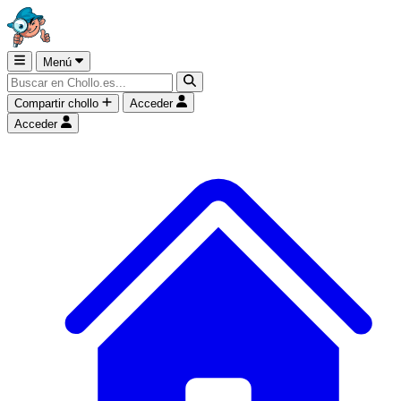
Menú
Compartir chollo
Acceder
Acceder