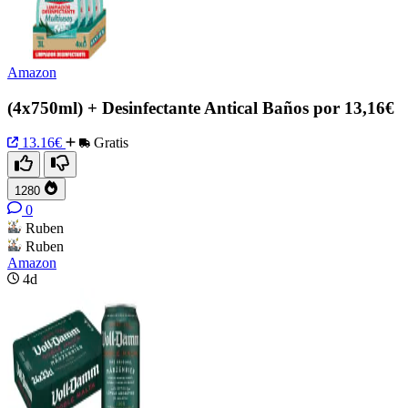
Amazon
(4x750ml) + Desinfectante Antical Baños por 13,16€
13.16€
Gratis
1280
0
Ruben
Ruben
Amazon
4d