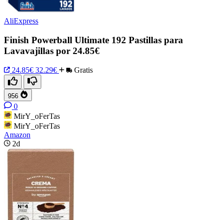
AliExpress
Finish Powerball Ultimate 192 Pastillas para
Lavavajillas por 24.85€
24.85€
32.29€
Gratis
956
0
MirY_oFerTas
MirY_oFerTas
Amazon
2d