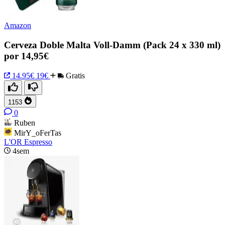
Amazon
Cerveza Doble Malta Voll-Damm (Pack 24 x 330 ml)
por 14,95€
14.95€
19€
Gratis
1153
0
Ruben
MirY_oFerTas
L'OR Espresso
4sem