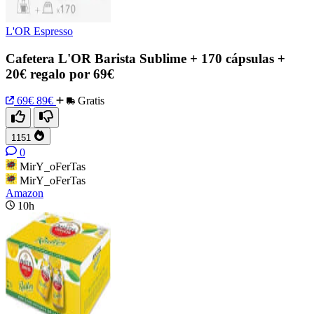
L'OR Espresso
Cafetera L'OR Barista Sublime + 170 cápsulas +
20€ regalo por 69€
69€
89€
Gratis
1151
0
MirY_oFerTas
MirY_oFerTas
Amazon
10h