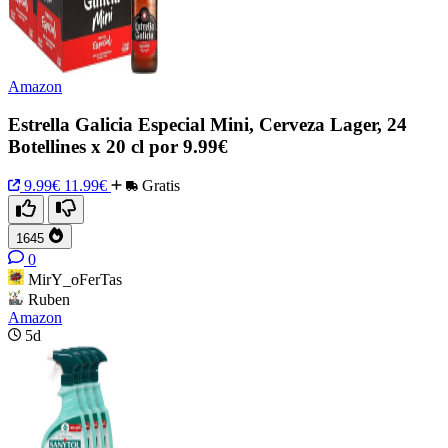
Amazon
Estrella Galicia Especial Mini, Cerveza Lager, 24
Botellines x 20 cl por 9.99€
9.99€
11.99€
Gratis
1645
0
MirY_oFerTas
Ruben
Amazon
5d