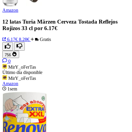
Amazon
12 latas Turia Märzen Cerveza Tostada Reflejos
Rojizos 33 cl por 6.17€
6.17€
8.28€
Gratis
756
0
MirY_oFerTas
Último día disponible
MirY_oFerTas
Amazon
1sem