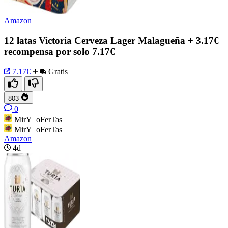
Amazon
12 latas Victoria Cerveza Lager Malagueña + 3.17€
recompensa por solo 7.17€
7.17€
Gratis
803
0
MirY_oFerTas
MirY_oFerTas
Amazon
4d