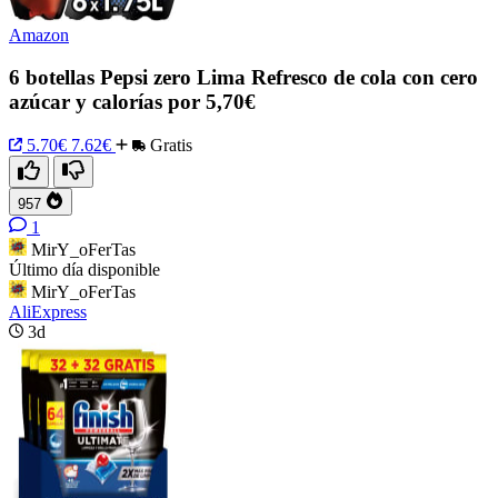
Amazon
6 botellas Pepsi zero Lima Refresco de cola con cero
azúcar y calorías por 5,70€
5.70€
7.62€
Gratis
957
1
MirY_oFerTas
Último día disponible
MirY_oFerTas
AliExpress
3d