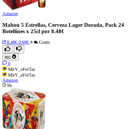
Amazon
Mahou 5 Estrellas, Cerveza Lager Dorada, Pack 24
Botellines x 25cl por 8.48€
8.48€
9.69€
Gratis
891
0
MirY_oFerTas
MirY_oFerTas
Amazon
9h