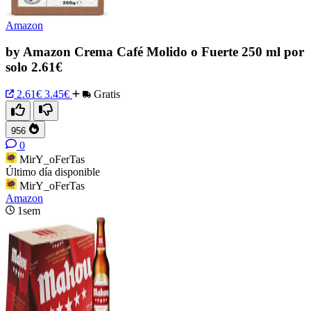
Amazon
by Amazon Crema Café Molido o Fuerte 250 ml por
solo 2.61€
2.61€
3.45€
Gratis
956
0
MirY_oFerTas
Último día disponible
MirY_oFerTas
Amazon
1sem